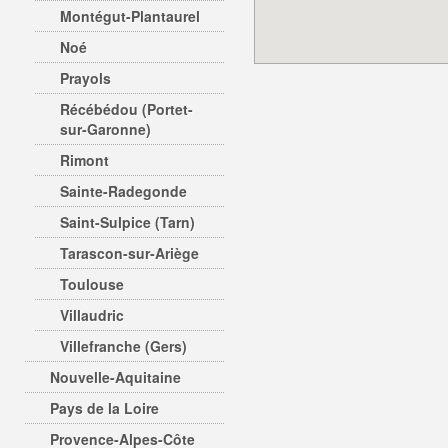
Montégut-Plantaurel
Noé
Prayols
Récébédou (Portet-
sur-Garonne)
Rimont
Sainte-Radegonde
Saint-Sulpice (Tarn)
Tarascon-sur-Ariège
Toulouse
Villaudric
Villefranche (Gers)
Nouvelle-Aquitaine
Pays de la Loire
Provence-Alpes-Côte