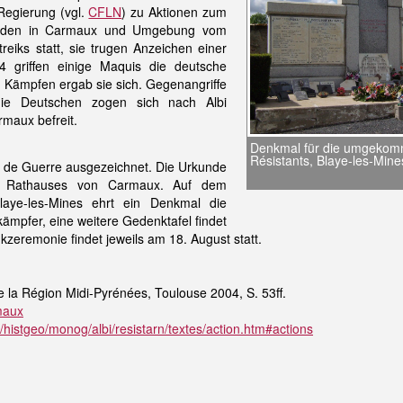
Regierung (vgl.
CFLN
) zu Aktionen zum
) fanden in Carmaux und Umgebung vom
treiks statt, sie trugen Anzeichen einer
4 griffen einige Maquis die deutsche
 Kämpfen ergab sie sich. Gegenangriffe
die Deutschen zogen sich nach Albi
maux befreit.
Denkmal für die umgeko
Résistants, Blaye-les-Mine
x de Guerre ausgezeichnet. Die Urkunde
s Rathauses von Carmaux. Auf dem
laye-les-Mines ehrt ein Denkmal die
pfer, eine weitere Gedenktafel findet
kzeremonie findet jeweils am 18. August statt.
e la Région Midi-Pyrénées, Toulouse 2004, S. 53ff.
rmaux
r/histgeo/monog/albi/resistarn/textes/action.htm#actions