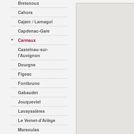
Bretenoux
Cahors
Cajarc / Larnagol
Capdenac-Gare
Carmaux
Castelnau-sur-
l'Auvignon
Dourgne
Figeac
Fontbruno
Gabaudet
Jouqueviel
Lavayssières
Le Vernet-d’Ariège
Marsoulas