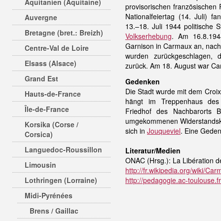
Aquitanien (Aquitaine)
provisorischen französischen 
Nationalfeiertag (14. Juli
Auvergne
13.–18. Juli 1944 politische S
Bretagne (bret.: Breizh)
Volkserhebung
. Am 16.8.194
Garnison in Carmaux an, nach
Centre-Val de Loire
wurden zurückgeschlagen, 
Elsass (Alsace)
zurück. Am 18. August war Car
Grand Est
Gedenken
Die Stadt wurde mit dem Croi
Hauts-de-France
hängt im Treppenhaus de
Île-de-France
Friedhof des Nachbarorts B
umgekommenen Widerstandskäm
Korsika (Corse /
sich in
Jouqueviel
. Eine Geden
Corsica)
Languedoc-Roussillon
Literatur/Medien
ONAC (Hrsg.): La Libération d
Limousin
http://fr.wikipedia.org/wiki/Ca
Lothringen (Lorraine)
http://pedagogie.ac-toulouse.f
Midi-Pyrénées
Brens / Gaillac