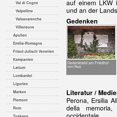
auf einem LKW in
Val di Cogne
und an der Lands
Valpelline
Valsavarenche
Gedenken
Villeneuve
Apulien
Emilia-Romagna
Friaul-Julisch Venetien
Kampanien
Gedenktafel am Friedhof
von Nus
Latium
Lombardei
Ligurien
Literatur / Medie
Marken
Perona, Ersilia A
Piemont
della memoria,
Rom
occidental
Toskana