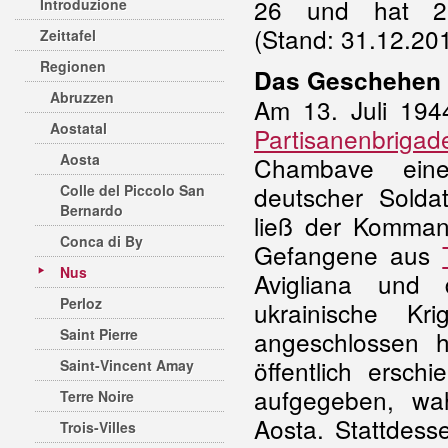
26 und hat 2.
Introduzione
(Stand: 31.12.201
Zeittafel
Regionen
Das Geschehen
Abruzzen
Am 13. Juli 1944
Aostatal
Partisanenbrigad
Aosta
Chambave einen
deutscher Solda
Colle del Piccolo San
Bernardo
ließ der Komma
Conca di By
Gefangene aus
Nus
Avigliana und
Perloz
ukrainische K
Saint Pierre
angeschlossen 
öffentlich ersc
Saint-Vincent Amay
aufgegeben, wah
Terre Noire
Aosta. Stattdes
Trois-Villes