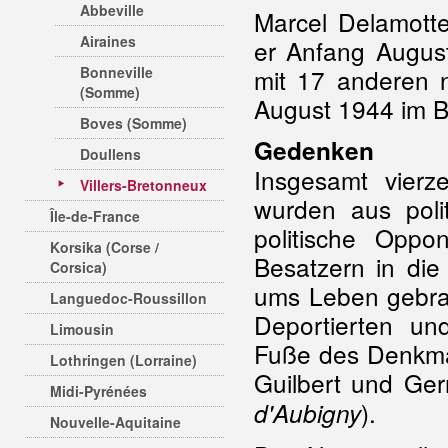
Abbeville
Marcel Delamotte
Airaines
er Anfang August
Bonneville
mit 17 anderen
(Somme)
August 1944 im B
Boves (Somme)
Gedenken
Doullens
Insgesamt vierz
Villers-Bretonneux
wurden aus poli
Île-de-France
politische Opp
Korsika (Corse /
Besatzern in die
Corsica)
ums Leben gebra
Languedoc-Roussillon
Deportierten u
Limousin
Fuße des Denkma
Lothringen (Lorraine)
Guilbert und Ge
Midi-Pyrénées
).
d'Aubigny
Nouvelle-Aquitaine