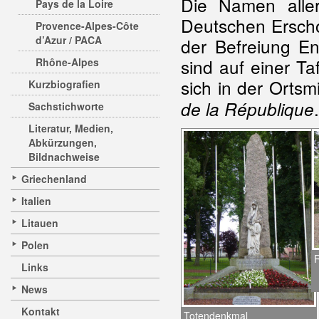
Die Namen aller
Pays de la Loire
Deutschen Erscho
Provence-Alpes-Côte
d’Azur / PACA
der Befreiung E
sind auf einer T
Rhône-Alpes
sich in der Orts
Kurzbiografien
.
de la République
Sachstichworte
Literatur, Medien,
Abkürzungen,
Bildnachweise
Griechenland
Italien
Litauen
Polen
Links
News
Kontakt
Totendenkmal