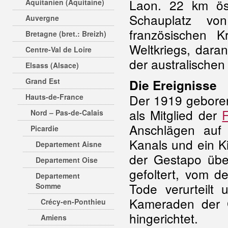
Laon. 22 km ös
Aquitanien (Aquitaine)
Schauplatz vo
Auvergne
französischen 
Bretagne (bret.: Breizh)
Weltkriegs, dara
Centre-Val de Loire
der australischen
Elsass (Alsace)
Grand Est
Die Ereignisse
Der 1919 gebore
Hauts-de-France
als Mitglied der
Nord – Pas-de-Calais
Anschlägen auf
Picardie
Kanals und ein Ki
Departement Aisne
der Gestapo übe
Departement Oise
gefoltert, vom d
Departement
Tode verurteil
Somme
Kameraden der G
Crécy-en-Ponthieu
hingerichtet.
Amiens