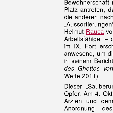
Bewohnerschaft m
Platz antreten, 
die anderen nach
„Aussortierunge
Helmut
Rauca
vo
Arbeitsfähige“ –
im IX. Fort ers
anwesend, um die
in seinem Berich
des Ghettos von
Wette 2011
).
Dieser „Säuberu
Opfer. Am 4. Okt
Ärzten und dem 
Anordnung d