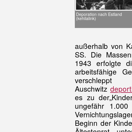
Deporation nach Estland
(kehilalink)
außerhalb von K
SS. Die Massen
1943 erfolgte di
arbeitsfähige G
verschlep
Auschwitz
deport
es zu der„Kinder
ungefähr 1.000
Vernichtungsla
Beginn der Kinde
Ältestenrat unt