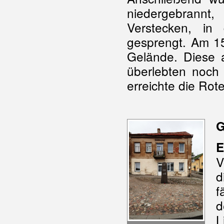
niedergebrann
Verstecken, in
gesprengt. Am 15
Gelände. Diese 
überlebten noch
erreichte die Ro
G
E
V
d
f
d
L