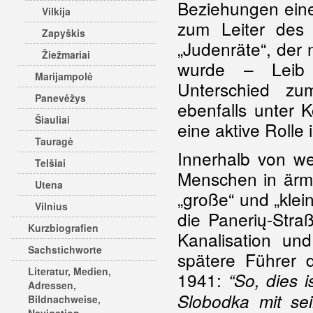
Beziehungen eine
Vilkija
zum Leiter des 
Zapyškis
„Judenräte“, der
Žiežmariai
wurde – Leib G
Marijampolė
Unterschied 
Panevėžys
ebenfalls unter K
Šiauliai
eine aktive Rolle
Tauragė
Innerhalb von w
Telšiai
Menschen in ärm
Utena
„große“ und „kle
Vilnius
die Panerių-Stra
Kurzbiografien
Kanalisation un
Sachstichworte
spätere Führer 
Literatur, Medien,
1941:
“So, dies 
Adressen,
Slobodka mit se
Bildnachweise,