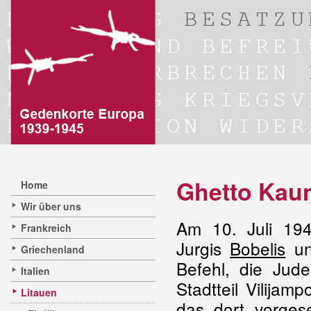
Ghetto Kau
Home
Wir über uns
Am 10. Juli 194
Frankreich
Jurgis
Bobelis
un
Griechenland
Befehl, die Jud
Italien
Stadtteil Vilija
Litauen
das dort vorge