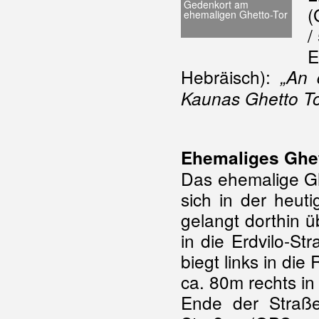
Gedenkort am
ehemaligen Ghetto-Tor
/
E
Hebräisch):
„
An 
Kaunas Ghetto To
Ehemaliges Ghe
Das ehemalige G
sich in der heut
gelangt dorthin ü
in die Erdvilo-St
biegt links in di
ca. 80m rechts i
Ende der Straße