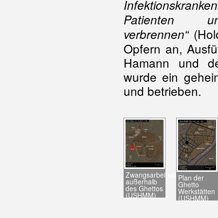
Infektionskran
Patienten 
(Holo
verbrennen
“
Opfern an, Ausf
Hamann und deu
wurde ein gehei
und betrieben.
Zwangsarbeitseinsätze
Plan der
außerhalb
Ghetto
des Ghettos
Werkstätten
(USHMM)
(USHMM)