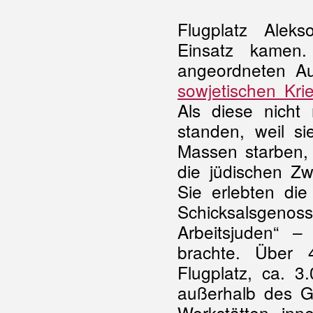
Flugplatz Alek
Einsatz kamen
angeordneten Au
sowjetischen Kr
Als diese nicht
standen, weil s
Massen starben,
die jüdischen Zw
Sie erlebten die
Schicksalsgenos
Arbeitsjuden“ 
brachte. Über 
Flugplatz, ca. 3
außerhalb des Ge
Werkstätten inn