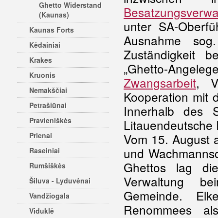
Ghetto Widerstand
Besatzungsverwa
(Kaunas)
unter SA-Oberf
Kaunas Forts
Ausnahme sog.
Kėdainiai
Zuständigkeit b
Krakes
„Ghetto-Angele
Kruonis
Zwangsarbeit
, V
Nemakščiai
Kooperation mit d
Petrašiūnai
Innerhalb des S
Pravieniškės
Litauendeutsche 
Prienai
Vom 15. August a
und Wachmannscha
Raseiniai
Ghettos lag di
Rumšiškės
Verwaltung bei
Šiluva - Lyduvėnai
Gemeinde. El
Vandžiogala
Renommees als
Viduklė