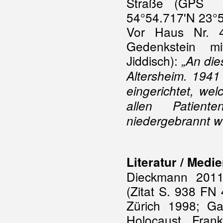
Straße (GPS 5
54°54.717'N 23°5
Vor Haus Nr. 4
Gedenkstein mi
Jiddisch):
„
An die
Altersheim. 194
eingerichtet, we
allen Patien
niedergebrannt w
Literatur / Medi
Dieckmann 2011
(Zitat S. 938 FN 
Zürich 1998; Ga
Holocaust, Fran