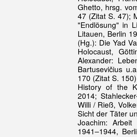
Ghetto, hrsg. vo
47 (Zitat S. 47)
"Endlösung" in L
Litauen, Berlin 1
(Hg.): Die Yad V
Holocaust, Göt
Alexander: Lebe
Bartusevičius u.
170 (Zitat S. 150
History of the 
2014; Stahlecker
Willi / Rieß, Vol
Sicht der Täter u
Joachim: Arbeit
1941–1944, Berli