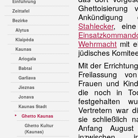
Einführung
Ghettoisierung
Zeittafel
Ankündigung d
Bezirke
Stahlecker
, ein
Alytus
Einsatzkommand
Klaipėda
Wehrmacht
mit e
Kaunas
jüdisches Komite
Ariogala
Mit der Errichtun
Babtai
Freilassung von
Garliava
Frauen und Kinde
Jieznas
die noch in T
Jonava
festgehalten w
Kaunas Stadt
Vertretern war d
Ghetto Kaunas
sie schließlich 
Ghetto Kultur
Anfang August
(Kaunas)
inzwischen in