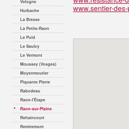
Vologne
www.sentier-des-p
Hurbache
La Bresse
La Petite-Raon
Le Puid
Le Saulcy
Le Vermont
Moussey (Vosges)
Moyenmoutier
Piquante Pierre
Rabodeau
Raon-l'Étape
Raon-sur-Plaine
Rehaincourt
Remiremont