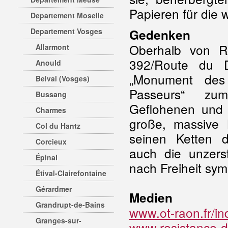
Papieren für die 
Departement Moselle
Departement Vosges
Gedenken
Oberhalb von R
Allarmont
392/Route du 
Anould
„Monument des
Belval (Vosges)
Passeurs“ z
Bussang
Geflohenen un
Charmes
große, massive 
Col du Hantz
seinen Ketten d
Corcieux
auch die unzers
Épinal
nach Freiheit sym
Étival-Clairefontaine
Gérardmer
Medien
Grandrupt-de-Bains
www.ot-raon.fr
Granges-sur-
www.resistance-de