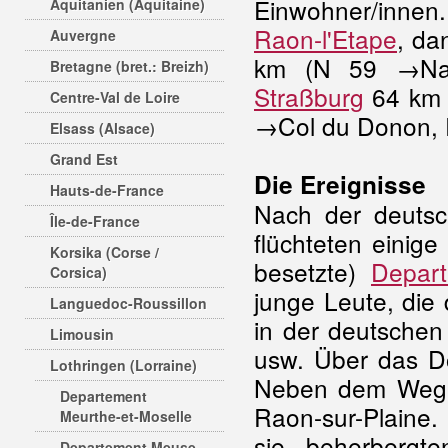
Einwohner/inne
Aquitanien (Aquitaine)
Raon-l'Etape
, da
Auvergne
km (N 59 →Nan
Bretagne (bret.: Breizh)
Straßburg
64 km 
Centre-Val de Loire
→Col du Donon, R
Elsass (Alsace)
Grand Est
Die Ereignisse
Hauts-de-France
Nach der deuts
Île-de-France
flüchteten einig
Korsika (Corse /
besetzte)
Depar
Corsica)
junge Leute, die
Languedoc-Roussillon
in der deutschen
Limousin
usw. Über das Do
Lothringen (Lorraine)
Neben dem Weg
Departement
Raon-sur-Plaine.
Meurthe-et-Moselle
sie, beherbergte
Departement Meuse