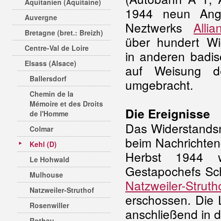
Aquitanien (Aquitaine)
1944 neun Ang
Auvergne
Neztwerks
Allia
Bretagne (bret.: Breizh)
über hundert Wi
Centre-Val de Loire
in anderen badi
Elsass (Alsace)
auf Weisung 
Ballersdorf
umgebracht.
Chemin de la
Mémoire et des Droits
Die Ereignisse
de l'Homme
Das Widerstands
Colmar
beim Nachrichten
Kehl (D)
Herbst 1944 w
Le Hohwald
Gestapochefs Sch
Mulhouse
Natzweiler-Struth
Natzweiler-Struthof
erschossen. Die 
Rosenwiller
anschließend in 
Rothau