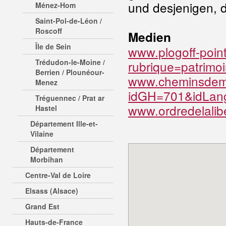
und desjenigen, d
Ménez-Hom
Saint-Pol-de-Léon /
Roscoff
Medien
Île de Sein
www.plogoff-poi
Trédudon-le-Moine /
rubrique=patrimoi
Berrien / Plounéour-
www.cheminsdeme
Menez
idGH=701&idLan
Tréguennec / Prat ar
www.ordredelalib
Hastel
Département Ille-et-
Vilaine
Département
Morbihan
Centre-Val de Loire
Elsass (Alsace)
Grand Est
Hauts-de-France