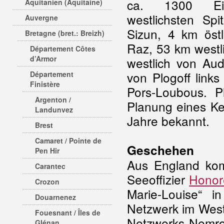
ca. 1300 Ei
Aquitanien (Aquitaine)
westlichsten Sp
Auvergne
Sizun, 4 km öst
Bretagne (bret.: Breizh)
Raz, 53 km westl
Département Côtes
d’Armor
westlich von Au
von Plogoff link
Département
Finistère
Pors-Loubous. 
Argenton /
Planung eines Ke
Landunvez
Jahre bekannt.
Brest
Camaret / Pointe de
Geschehen
Pen Hir
Aus England ko
Carantec
Seeoffizier
Honor
Crozon
Marie-Louise“ i
Douarnenez
Netzwerk im West
Fouesnant / Îles de
Netzwerks Nemrod
Glénan