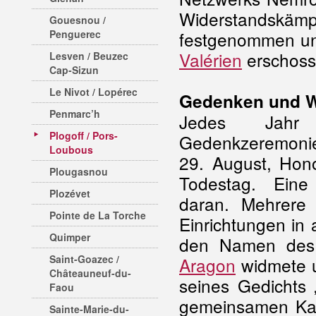
Widerstandskä
Gouesnou /
Penguerec
festgenommen un
Valérien
erschoss
Lesven / Beuzec
Cap-Sizun
Le Nivot / Lopérec
Gedenken und 
Penmarc’h
Jedes Jah
Plogoff / Pors-
Gedenkzeremonie
Loubous
29. August, Hono
Plougasnou
Todestag. Eine 
Plozévet
daran. Mehrere 
Pointe de La Torche
Einrichtungen in
Quimper
den Namen des O
Saint-Goazec /
Aragon
widmete u.
Châteauneuf-du-
seines Gedichts
Faou
gemeinsamen Kam
Sainte-Marie-du-