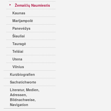
Žemaičių Naumiestis
Kaunas
Marijampolė
Panevėžys
Šiauliai
Tauragė
Telšiai
Utena
Vilnius
Kurzbiografien
Sachstichworte
Literatur, Medien,
Adressen,
Bildnachweise,
Navigation