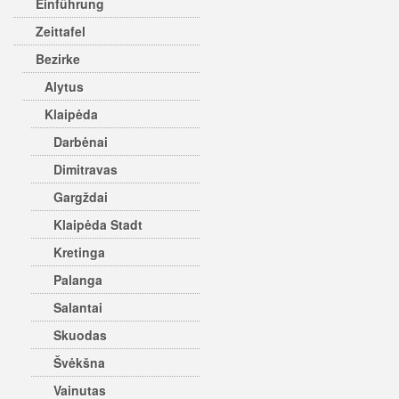
Einführung
Zeittafel
Bezirke
Alytus
Klaipėda
Darbėnai
Dimitravas
Gargždai
Klaipėda Stadt
Kretinga
Palanga
Salantai
Skuodas
Švėkšna
Vainutas