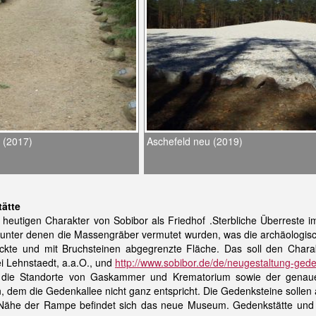
 (2017)
Aschefeld neu (2019)
ätte
 heutigen Charakter von Sobibor als Friedhof .Sterbliche Überreste 
unter denen die Massengräber vermutet wurden, was die archäologisc
kte und mit Bruchsteinen abgegrenzte Fläche. Das soll den Charak
i Lehnstaedt, a.a.O., und
http://www.sobibor.de/de/neugestaltung-gede
 die Standorte von Gaskammer und Krematorium sowie der genau
n, dem die Gedenkallee nicht ganz entspricht. Die Gedenksteine sollen ab
 Nähe der Rampe befindet sich das neue Museum. Gedenkstätte und M