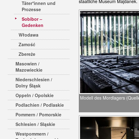
staatliche Museum Majdanek.
Täter*innen und
Prozesse
Sobibor –
Gedenken
Włodawa
Zamość
Zbereże
Masowien /
Mazowieckie
Niederschlesien /
Dolny Śląsk
Oppeln / Opolskie
Modell des Mordlagers (Quelle
Podlachien / Podlaskie
Pommern / Pomorskie
Schlesien / Sląskie
Westpommern /