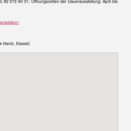
48) 82 572 60 31; Öffnungszeiten der Dauerausstellung: April bis
s/sobibor/
w Hantz, Kassel)