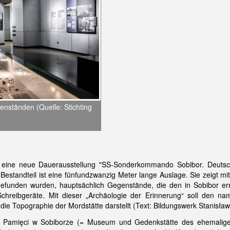
enständen (Quelle: Stichting
eine neue Dauerausstellung "SS-Sonderkommando Sobibor. Deutsc
er Bestandteil ist eine fünfundzwanzig Meter lange Auslage. Sie zeigt
efunden wurden, hauptsächlich Gegenstände, die den in Sobibor er
 Schreibgeräte. Mit dieser „Archäologie der Erinnerung“ soll den 
s die Topographie der Mordstätte darstellt (Text: Bildungswerk Stanisław
 Pamięci w Sobiborze (= Museum und Gedenkstätte des ehemaligen