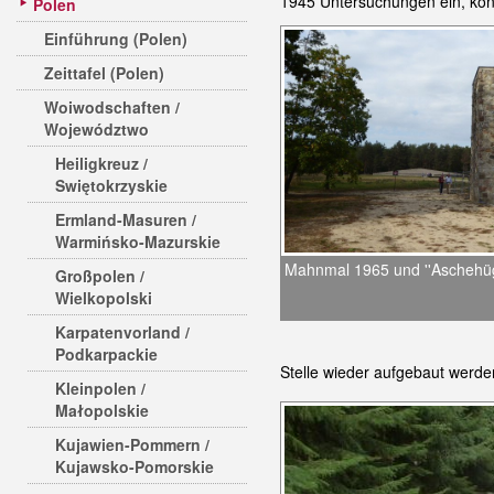
1945 Untersuchungen ein, konn
Polen
Einführung (Polen)
Zeittafel (Polen)
Woiwodschaften /
Województwo
Heiligkreuz /
Swiętokrzyskie
Ermland-Masuren /
Warmińsko-Mazurskie
Mahnmal 1965 und ''Aschehüg
Großpolen /
Wielkopolski
Karpatenvorland /
Podkarpackie
Stelle wieder aufgebaut werde
Kleinpolen /
Małopolskie
Kujawien-Pommern /
Kujawsko-Pomorskie