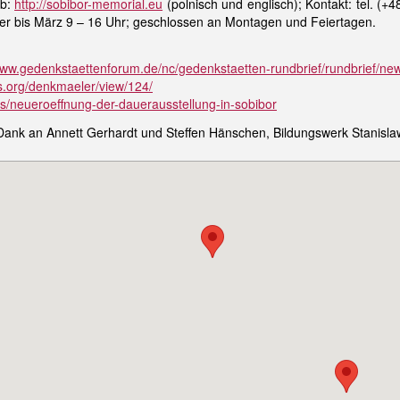
eb:
http://sobibor-memorial.eu
(polnisch und englisch); Kontakt: tel. (+
er bis März 9 – 16 Uhr; geschlossen an Montagen und Feiertagen.
www.gedenkstaettenforum.de/nc/gedenkstaetten-rundbrief/rundbrief/new
.org/denkmaeler/view/124/
ws/neueroeffnung-der-dauerausstellung-in-sobibor
ank an Annett Gerhardt und Steffen Hänschen, Bildungswerk Stanisla