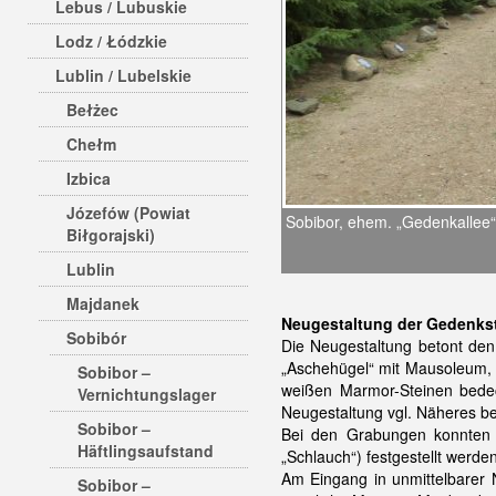
Lebus / Lubuskie
Lodz / Łódzkie
Lublin / Lubelskie
Bełżec
Chełm
Izbica
Józefów (Powiat
Sobibor, ehem. „Gedenkallee“
Biłgorajski)
Lublin
Majdanek
Neugestaltung der Gedenkst
Sobibór
Die Neugestaltung betont den
„Aschehügel“ mit Mausoleum, 
Sobibor –
weißen Marmor-Steinen bedec
Vernichtungslager
Neugestaltung vgl. Näheres be
Sobibor –
Bei den Grabungen konnten
Häftlingsaufstand
„Schlauch“) festgestellt werde
Am Eingang in unmittelbarer
Sobibor –