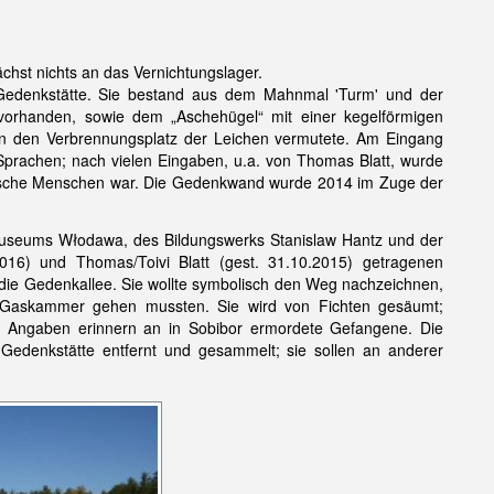
chst nichts an das Vernichtungslager.
e Gedenkstätte. Sie bestand aus dem Mahnmal 'Turm' und der
 vorhanden, sowie dem „Aschehügel“ mit einer kegelförmigen
man den Verbrennungsplatz der Leichen vermutete. Am Eingang
Sprachen; nach vielen Eingaben, u.a. von Thomas Blatt, wurde
jüdische Menschen war. Die Gedenkwand wurde 2014 im Zuge der
useums Włodawa, des Bildungswerks Stanislaw Hantz und der
016) und Thomas/Toivi Blatt (gest. 31.10.2015) getragenen
nd die Gedenkallee. Sie wollte symbolisch den Weg nachzeichnen,
Gaskammer gehen mussten. Sie wird von Fichten gesäumt;
n Angaben erinnern an in Sobibor ermordete Gefangene. Die
edenkstätte entfernt und gesammelt; sie sollen an anderer