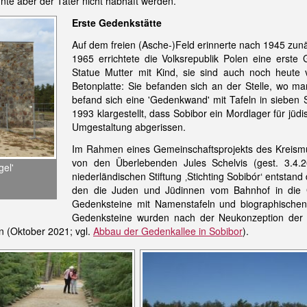
te aber der Täter nicht habhaft werden.
Erste Gedenkstätte
Auf dem freien (Asche-)Feld erinnerte nach 1945 zunä
1965 errichtete die Volksrepublik Polen eine erst
Statue Mutter mit Kind, sie sind auch noch heute
Betonplatte: Sie befanden sich an der Stelle, wo 
befand sich eine 'Gedenkwand' mit Tafeln in sieben 
1993 klargestellt, dass Sobibor ein Mordlager für 
Umgestaltung abgerissen.
Im Rahmen eines Gemeinschaftsprojekts des Kreism
von den Überlebenden Jules Schelvis (gest. 3.4.2
el'
niederländischen Stiftung ‚Stichting Sobibór‘ entsta
den die Juden und Jüdinnen vom Bahnhof in die 
Gedenksteine mit Namenstafeln und biographische
Gedenksteine wurden nach der Neukonzeption der G
n (Oktober 2021; vgl.
Abbau der Gedenkallee in Sobibor
).