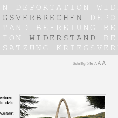
A
A
Schriftgröße
A
er/innen
o civile
usfahrt