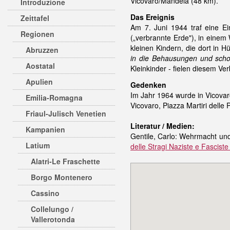
Vicovaro/Mandela (48 km).
Introduzione
Das Ereignis
Zeittafel
Am 7. Juni 1944 traf eine Ei
Regionen
(„verbrannte Erde"), in einem
kleinen Kindern, die dort in H
Abruzzen
in die Behausungen und scho
Aostatal
Kleinkinder - fielen diesem V
Apulien
Gedenken
Im Jahr 1964 wurde in Vicovaro 
Emilia-Romagna
Vicovaro, Piazza Martiri delle P
Friaul-Julisch Venetien
Literatur / Medien:
Kampanien
Gentile, Carlo: Wehrmacht und
Latium
delle Stragi Naziste e Fasciste
Alatri-Le Fraschette
Borgo Montenero
Cassino
Collelungo /
Vallerotonda