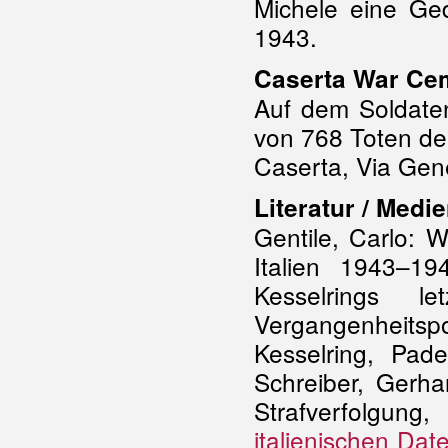
Michele eine Ge
1943.
Caserta War Ce
Auf dem Soldaten
von 768 Toten d
Caserta, Via Gene
Literatur / Medie
Gentile, Carlo: 
Italien 1943–19
Kesselrings le
Vergangenheits
Kesselring, Pade
Schreiber, Gerha
Strafverfolgun
italienischen Dat