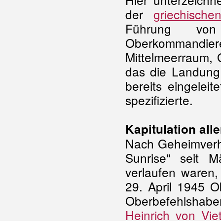
der
griechische
Führung vo
Oberkommandie
Mittelmeerraum, 
das die Landung 
bereits eingelei
spezifizierte.
Kapitulation all
Nach Geheimverh
Sunrise" seit 
verlaufen waren,
29. April 1945 O
Oberbefehlsha
Heinrich von Viet