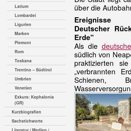
über die Autobah
Latium
Lombardei
Ereignisse
Ligurien
Deutscher Rück
Marken
Erde"
Piemont
Als die
deutsch
Rom
südlich von Neap
Toskana
praktizierten s
„verbrannten Er
Trentino – Südtirol
Schienen, B
Umbrien
Wasserversorgun
Venetien
Exkurs: Kephalonia
(GR)
Kurzbiografien
Sachstichworte
Literatur / Medien /