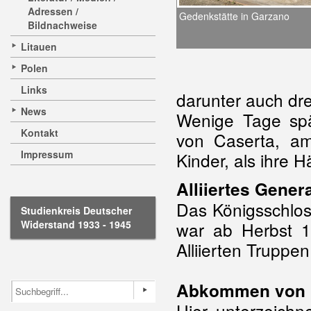
Adressen /
Gedenkstätte in Garzano
Bildnachweise
Litauen
Polen
Links
darunter auch drei
News
Wenige Tage spä
Kontakt
von Caserta, a
Impressum
Kinder, als ihre 
Alliiertes Gener
Das Königsschlos
Studienkreis Deutscher
Widerstand 1933 - 1945
war ab Herbst 1
Alliierten Truppe
Abkommen von 
Hier unterzeichn