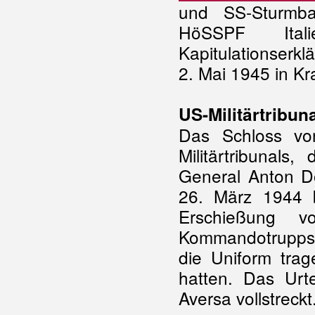
und SS-Sturmb
HöSSPF Ita
Kapitulationserkl
2. Mai 1945 in Kra
US-Militärtribun
Das Schloss vo
Militärtribunal
General Anton Do
26. März 1944 
Erschießung v
Kommandotrupps 
die Uniform tra
hatten. Das Ur
Aversa vollstreckt