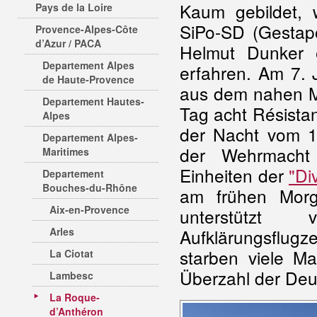
Kaum gebildet,
Pays de la Loire
SiPo-SD (Gestap
Provence-Alpes-Côte
d’Azur / PACA
Helmut Dunker e
Departement Alpes
erfahren. Am 7. 
de Haute-Provence
aus dem nahen Ma
Departement Hautes-
Tag acht Résistant
Alpes
der Nacht vom 1
Departement Alpes-
der Wehrmacht (
Maritimes
Einheiten der
"Di
Departement
Bouches-du-Rhône
am frühen Morg
Aix-en-Provence
unterstützt
Arles
Aufklärungsflug
starben viele Ma
La Ciotat
Überzahl der Deu
Lambesc
La Roque-
d’Anthéron