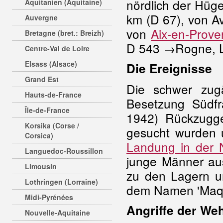
nördlich der Hüg
Aquitanien (Aquitaine)
km (D 67), von Av
Auvergne
von
Aix-en-Prov
Bretagne (bret.: Breizh)
D 543 →Rogne, L
Centre-Val de Loire
Elsass (Alsace)
Die Ereignisse
Grand Est
Die schwer zug
Hauts-de-France
Besetzung Südfr
Île-de-France
1942) Rückzugg
Korsika (Corse /
gesucht wurden
Corsica)
Landung in der 
Languedoc-Roussillon
junge Männer au
Limousin
zu den Lagern um
Lothringen (Lorraine)
dem Namen 'Maqu
Midi-Pyrénées
Angriffe der W
Nouvelle-Aquitaine