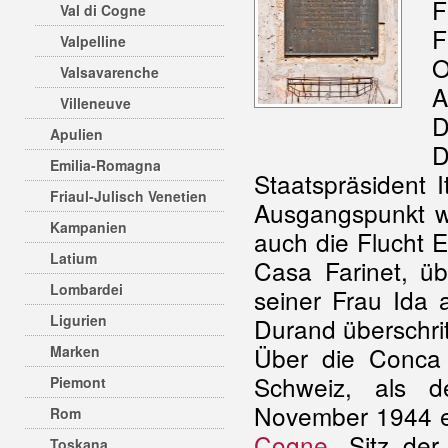
F
Val di Cogne
F
Valpelline
O
Valsavarenche
A
Villeneuve
D
Apulien
Emilia-Romagna
Staatspräsident I
Friaul-Julisch Venetien
Ausgangspunkt w
Kampanien
auch die Flucht E
Latium
Casa Farinet, ü
Lombardei
seiner Frau Ida
Ligurien
Durand überschrit
Über die Conca d
Marken
Schweiz, als d
Piemont
November 1944 e
Rom
Cogne
, Sitz de
Toskana