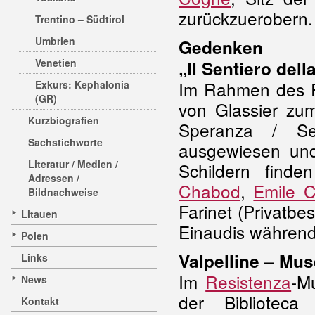
zurückzuerobern.
Trentino – Südtirol
Umbrien
Gedenken
Venetien
„Il Sentiero dell
Im Rahmen des Pr
Exkurs: Kephalonia
(GR)
von Glassier zum
Kurzbiografien
Speranza / Se
Sachstichworte
ausgewiesen und
Literatur / Medien /
Schildern finde
Adressen /
Chabod
,
Emile 
Bildnachweise
Farinet (Privatbes
Litauen
Einaudis während 
Polen
Valpelline – Mus
Links
Im
Resistenza
-M
News
der Biblioteca
Kontakt