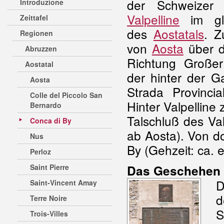
der Schweizer 
Introduzione
Valpelline
im gle
Zeittafel
des
Aostatals
. Z
Regionen
von
Aosta
über d
Abruzzen
Richtung Großer
Aostatal
der hinter der Ga
Aosta
Strada Provinci
Colle del Piccolo San
Hinter Valpelline 
Bernardo
Talschluß des Val
Conca di By
ab Aosta). Von d
Nus
By (Gehzeit: ca. 
Perloz
Saint Pierre
Das Geschehen
D
Saint-Vincent Amay
d
Terre Noire
S
Trois-Villes