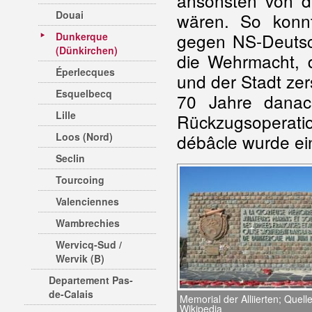
ansonsten von 
Douai
wären. So konn
gegen NS-Deutsch
Dunkerque
(Dünkirchen)
die Wehrmacht, d
Éperlecques
und der Stadt zer
Esquelbecq
70 Jahre danach
Lille
Rückzugsoperatio
Loos (Nord)
débâcle wurde ein
Seclin
Tourcoing
Valenciennes
Wambrechies
Wervicq-Sud /
Wervik (B)
Departement Pas-
de-Calais
Memorial der Alliierten; Quelle
Wikipedia