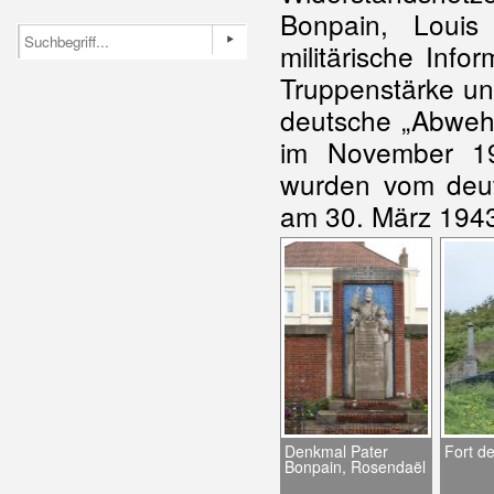
Bonpain, Loui
militärische Info
Truppenstärke un
deutsche „Abwehr
im November 194
wurden vom deuts
am 30. März 1943
Denkmal Pater
Fort d
Bonpain, Rosendaël