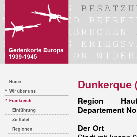
Dunkerque 
Home
Wir über uns
Region Hauts
Frankreich
Departement No
Einführung
Zeittafel
Der Ort
Regionen
Stadt mit knapp 