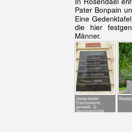
In Rosendaël eri
Pater Bonpain und
Eine Gedenktafel
die hier festg
Männer.
Gedenktafel
Resist
Erschossene,
genweb, G.
Vanpoperinghe