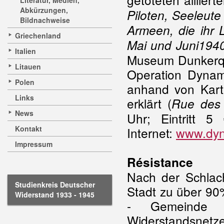
Literatur, Medien,
Abkürzungen,
Piloten, Seeleute
Bildnachweise
Armeen, die ihr 
Griechenland
Mai und Juni1940
Italien
Museum Dunkerque
Litauen
Operation Dyna
Polen
anhand von Kart
Links
erklärt (
Rue des 
News
Uhr; Eintritt 5
Kontakt
Internet:
www.dyn
Impressum
Résistance
Nach der Schla
Studienkreis Deutscher
Stadt zu über 90%
Widerstand 1933 - 1945
- Gemeinde 
Widerstandsne