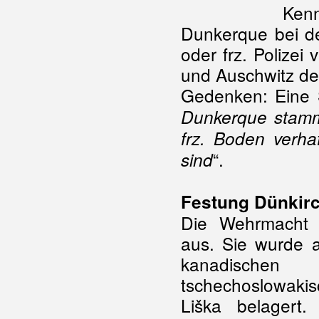
Ken
Dunkerque bei d
oder frz. Polizei
und Auschwitz de
Gedenken: Eine S
Dunkerque stamm
frz. Boden verha
“.
sind
Festung Dünkir
Die Wehrmacht 
aus. Sie wurde 
kanadisch
tschechoslowak
Liška belager