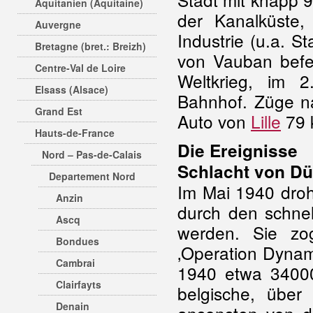
Aquitanien (Aquitaine)
der Kanalküste,
Auvergne
Industrie (u.a. S
Bretagne (bret.: Breizh)
von Vauban befes
Centre-Val de Loire
Weltkrieg, im 2.
Elsass (Alsace)
Bahnhof. Züge nac
Grand Est
Auto von
Lille
79 
Hauts-de-France
Die Ereignisse
Nord – Pas-de-Calais
Schlacht von D
Departement Nord
Im Mai 1940 droht
Anzin
durch den schne
Ascq
werden. Sie zo
Bondues
‚Operation Dynam
Cambrai
1940 etwa 34000
Clairfayts
belgische, über
Denain