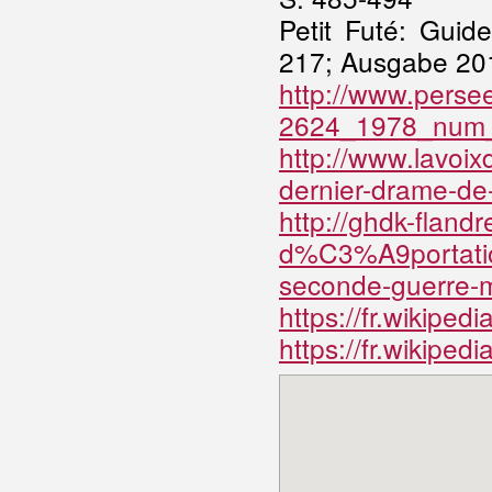
Petit Futé: Guid
217; Ausgabe 201
http://www.perse
2624_1978_num
http://www.lavoixd
dernier-drame-d
http://ghdk-fland
d%C3%A9portation
seconde-guerre-m
https://fr.wikip
https://fr.wikiped