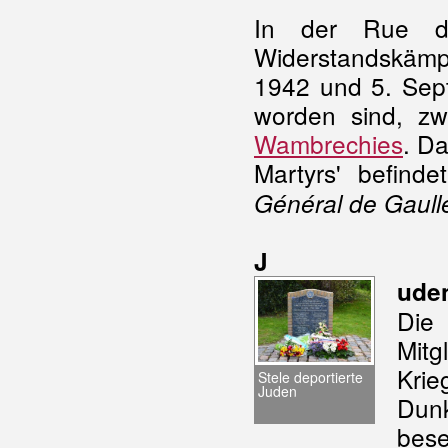
In der Rue de
Widerstandskämpf
1942 und 5. Sep
worden sind, zw
Wambrechies
. D
Martyrs' befind
Général de Gaull
J
ude
Die
Mit
Krie
Stele deportierte
Juden
Dun
bese