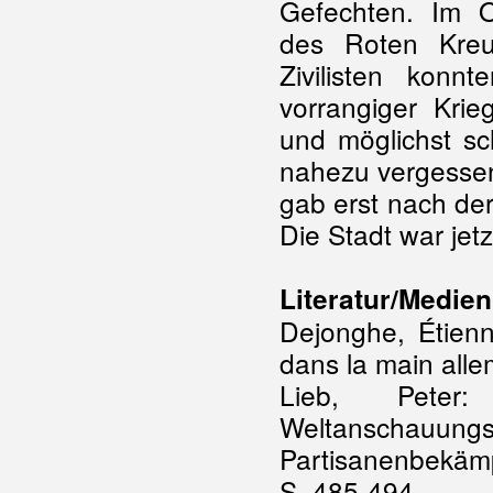
Gefechten. Im O
des Roten Kreu
Zivilisten konn
vorrangiger Kri
und möglichst sc
nahezu vergessen
gab erst nach der
Die Stadt war jetzt
Literatur/Medien
Dejonghe, Étien
dans la main alle
Lieb, Peter
Weltanscha
Partisanenbekäm
S. 485-494