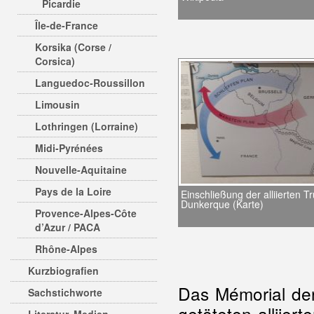
Picardie
Île-de-France
Korsika (Corse /
Corsica)
Languedoc-Roussillon
Limousin
Lothringen (Lorraine)
Midi-Pyrénées
Nouvelle-Aquitaine
Pays de la Loire
Einschließung der alliierten T
Dunkerque (Karte)
Provence-Alpes-Côte
d’Azur / PACA
Rhône-Alpes
Kurzbiografien
Das Mémorial der
Sachstichworte
getöteten alliiert