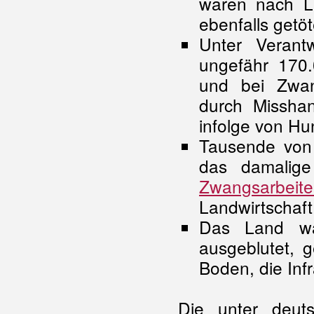
waren nach Li
ebenfalls getö
Unter Verant
ungefähr 170
und bei Zwan
durch Missha
infolge von Hu
Tausende von 
das damalige
Zwangsarbeite
Landwirtschaft
Das Land wa
ausgeblutet, 
Boden, die Infr
Die unter deut