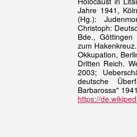
Holocaust in Lit
Jahre 1941, Köln
(Hg.): Judenmo
Christoph: Deuts
Bde., Göttingen
zum Hakenkreuz. 
Okkupation, Berl
Dritten Reich. W
2003; Uebersch
deutsche Überf
Barbarossa" 1941
https://de.wikiped