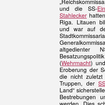
„Reichskommissar
und die SS-
Ei
Stahlecker
hatten
Riga. Litauen bi
und war auf de
Stadtkommissar
Generalkommissa
altgedienter 
Besatzungspoliti
(
Wehrmacht
) und
Eroberung der So
die nicht zuletz
Truppen, der
S
Land“ sicherstelle
Bestrebungen u
werden. Dies sc