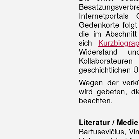
Besatzungsverbre
Internetportal
Gedenkorte folgt
die im Abschnit
sich
Kurzbiogra
Widerstand u
Kollaborateure
geschichtlichen Ü
Wegen der verkür
wird gebeten, 
beachten.
Literatur / Medi
Bartusevičius, Vi