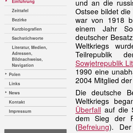
und an die russi
Einführung
Ostsee bildet die
Zeittafel
war von 1918 bi
Bezirke
einem Jahr Sow
Kurzbiografien
deutscher Besat
Sachstichworte
Weltkriegs wu
Literatur, Medien,
Teilrepublik 
Adressen,
Bildnachweise,
Sowjetrepublik Li
Navigation
1990 eine unabhä
Polen
2004 Mitglied de
Links
Die deutsche B
News
Weltkriegs beg
Kontakt
Überfall
auf die 
Impressum
dem Sieg der R
(
Befreiung
). Der