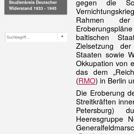
gegen die Sow
Studienkreis Deutscher
Widerstand 1933 - 1945
Vernichtungskr
Rahmen der 
Eroberungsplän
baltischen Sta
Zielsetzung der
Staaten sowie W
Okkupation von e
das dem „Reichs
(
RMO
) in Berlin 
Die Eroberung de
Streitkräften inn
Petersburg) 
Heeresgruppe N
Generalfeldma