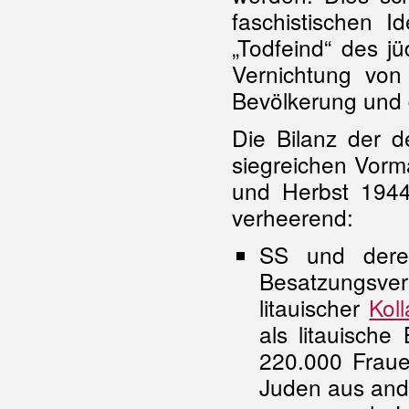
faschistischen I
„Todfeind“ des j
Vernichtung von
Bevölkerung und
Die Bilanz der d
siegreichen Vorm
und Herbst 1944
verheerend:
SS und dere
Besatzungsve
litauischer
Kol
als litauisch
220.000 Fraue
Juden aus and