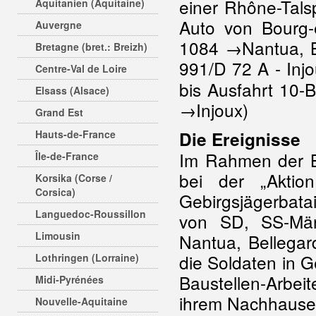
einer Rhône-Tals
Aquitanien (Aquitaine)
Auto von Bourg
Auvergne
1084 →Nantua, Be
Bretagne (bret.: Breizh)
991/D 72 A - Inj
Centre-Val de Loire
bis Ausfahrt 10-
Elsass (Alsace)
→Injoux)
Grand Est
Hauts-de-France
Die Ereignisse
Im Rahmen der B
Île-de-France
bei der „Aktio
Korsika (Corse /
Corsica)
Gebirgsjägerbatai
Languedoc-Roussillon
von SD, SS-Mä
Limousin
Nantua, Bellegar
die Soldaten in G
Lothringen (Lorraine)
Baustellen-Arbeit
Midi-Pyrénées
ihrem Nachhausew
Nouvelle-Aquitaine