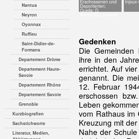
Erschossenen und
Injoux-
Nantua
Deportierten;
Quelle: D.
Neyron
Kensicher, genweb
Oyonnax
Ruffieu
Gedenken
Saint-Didier-de-
Die Gemeinden In
Formans
ihre in den Jahr
Departement Drôme
errichtet. Auf vi
Departement Haute-
Savoie
genannt. Die me
12. Februar 194
Departement Rhône
erschossen bzw.
Departement Savoie
Leben gekommen. 
Grenoble
vom Rathaus im O
Kurzbiografien
Kreuzung mit der
Sachstichworte
Nahe der Schule 
Literatur, Medien,