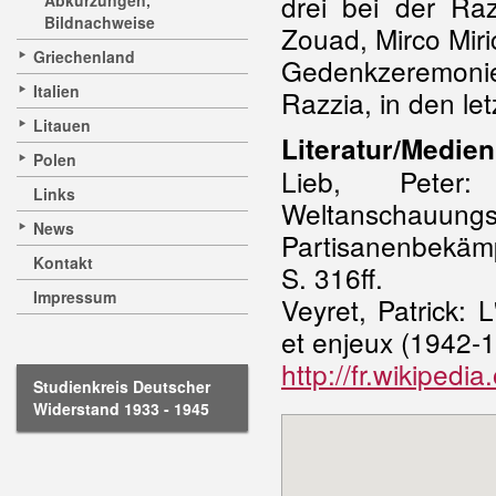
drei bei der R
Abkürzungen,
Bildnachweise
Zouad, Mirco Miri
Griechenland
Gedenkzeremonie
Italien
Razzia, in den le
Litauen
Literatur/Medien
Polen
Lieb, Peter
Links
Weltanscha
News
Partisanenbekäm
Kontakt
S. 316ff.
Impressum
Veyret, Patrick: 
et enjeux (1942-1
http://fr.wikiped
Studienkreis Deutscher
Widerstand 1933 - 1945