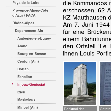
die Kommandos ni
Pays de la Loire
erschossen; 62 A
Provence-Alpes-Côte
d’Azur / PACA
KZ Mauthausen de
Am 7. Juni 1944
Rhône-Alpes
für eine Brücken
Departement Ain
einem Bahntunnel
Ambérieu-en-Bugey
den Ortsteil 'Le
Aranc
ihnen Louis Porti
Bourg-en-Bresse
Cerdon (Ain)
Dortan
Échallon
Injoux-Génissiat
Izieu
Meximieux
Miribel (Ain)
Denkmal der
Getöte