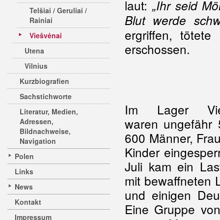
laut:
„Ihr seid Mö
Telšiai / Geruliai /
Blut werde schw
Rainiai
ergriffen, töte
Viešvėnai
erschossen.
Utena
Vilnius
Kurzbiografien
Sachstichworte
Im Lager Vie
Literatur, Medien,
waren ungefähr 
Adressen,
Bildnachweise,
600 Männer, Fra
Navigation
Kinder eingesperr
Polen
Juli kam ein La
Links
mit bewaffneten 
News
und einigen Deu
Kontakt
Eine Gruppe vo
Impressum