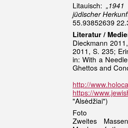
Litauisch:
„1941 
jüdischer Herkunft
55.93852639 22.
Literatur / Medi
Dieckmann 2011, 
2011, S. 235; Er
in: With a Needle
Ghettos and Conc
http://www.holoc
https://www.jewis
"Alsėdžiai")
Foto
Zweites Massen