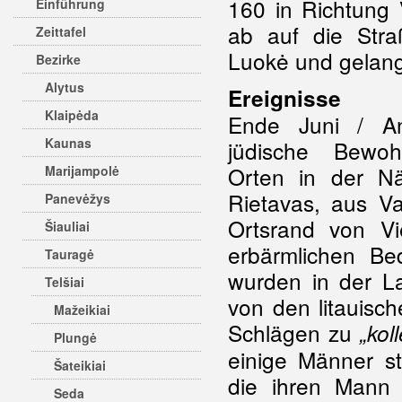
160 in Richtung 
Einführung
ab auf die Stra
Zeittafel
Luokė und gelang
Bezirke
Alytus
Ereignisse
Klaipėda
Ende Juni / A
Kaunas
jüdische Bewo
Orten in der 
Marijampolė
Rietavas, aus V
Panevėžys
Ortsrand von Vi
Šiauliai
erbärmlichen Be
Tauragė
wurden in der La
Telšiai
von den litauisc
Mažeikiai
Schlägen zu
„kol
Plungė
einige Männer s
Šateikiai
die ihren Mann 
Seda