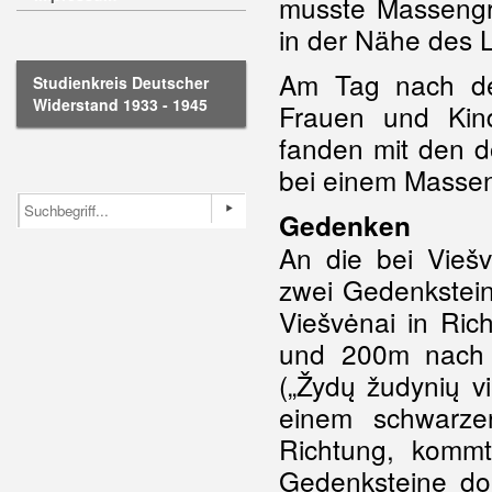
musste Massengr
in der Nähe des 
Am Tag nach d
Studienkreis Deutscher
Widerstand 1933 - 1945
Frauen und Kin
fanden mit den d
bei einem Massen
Gedenken
An die bei Vieš
zwei Gedenkstein
Viešvėnai in Ric
und 200m nach 
(„Žydų žudynių v
einem schwarze
Richtung, komm
Gedenksteine dor