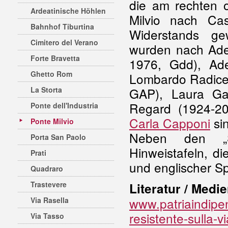
die am rechten o
Ardeatinische Höhlen
Milvio nach Cas
Bahnhof Tiburtina
Widerstands ge
Cimitero del Verano
wurden nach Adel
Forte Bravetta
1976, Gdd), Ad
Ghetto Rom
Lombardo Radice
La Storta
GAP), Laura Ga
Regard (1924-20
Ponte dell'Industria
Carla Capponi
sin
Ponte Milvio
Neben den „St
Porta San Paolo
Hinweistafeln, di
Prati
und englischer Sp
Quadraro
Trastevere
Literatur / Medie
www.patriaindipen
Via Rasella
resistente-sulla-v
Via Tasso