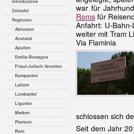
Introduzione
war für Jahrhun
Zeittafel
Roms
für Reisen
Regionen
Anfahrt: U-Bahn-L
Abruzzen
weiter mit Tram L
Aostatal
Via Flaminia
Apulien
Emilia-Romagna
Friaul-Julisch Venetien
Kampanien
Latium
Lombardei
Ligurien
Marken
schlossen sich d
Piemont
Seit dem Jahr 201
Rom