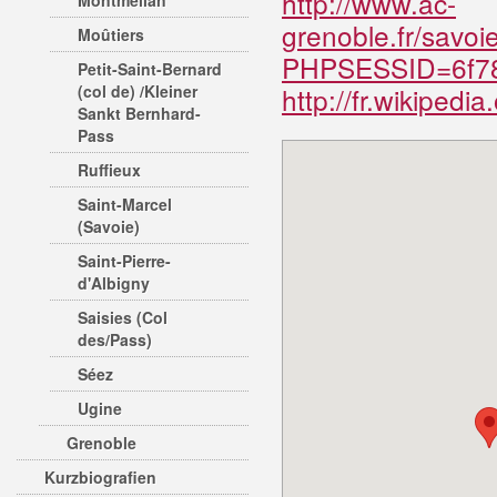
http://www.ac-
Montmélian
grenoble.fr/savo
Moûtiers
PHPSESSID=6f78
Petit-Saint-Bernard
(col de) /Kleiner
http://fr.wikipedi
Sankt Bernhard-
Pass
Ruffieux
Saint-Marcel
(Savoie)
Saint-Pierre-
d'Albigny
Saisies (Col
des/Pass)
Séez
Ugine
Grenoble
Kurzbiografien