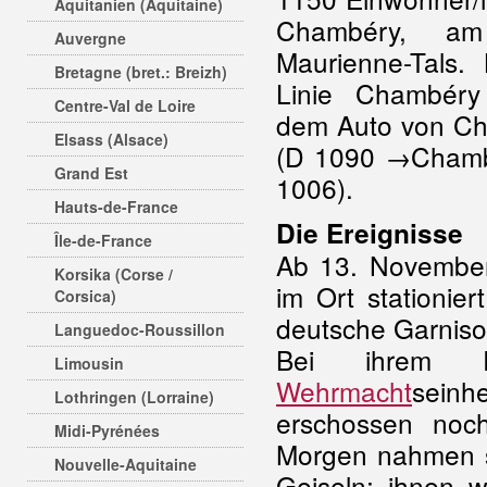
Aquitanien (Aquitaine)
Chambéry, a
Auvergne
Maurienne-Tals.
Bretagne (bret.: Breizh)
Linie Chambér
Centre-Val de Loire
dem Auto von Ch
Elsass (Alsace)
(D 1090 →Chamb
Grand Est
1006).
Hauts-de-France
Die Ereignisse
Île-de-France
Ab 13. November
Korsika (Corse /
im Ort stationie
Corsica)
deutsche Garniso
Languedoc-Roussillon
Bei ihrem R
Limousin
Wehrmacht
seinhe
Lothringen (Lorraine)
erschossen noc
Midi-Pyrénées
Morgen nahmen s
Nouvelle-Aquitaine
Geiseln; ihnen w