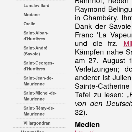
Bahnhof, neben 
Lanslevillard
Raymond Belingui
Modane
in Chambéry. Ihm
Orelle
Dank der Savoie
Franc 'La Vapeu
Saint-Alban-
d'Hurtières
und die frz.
Mi
Saint-André
Kämpfen nahe Sai
(Savoie)
am 27. August 
Saint-Georges-
Verletzungen; d
d'Hurtières
anderer ist Julie
Saint-Jean-de-
Sainte-Catherine
Maurienne
Tafel zu lesen: „
Saint-Michel-de-
Maurienne
von den Deutsch
Saint-Rémy-de-
32).
Maurienne
Medien
Villargondran