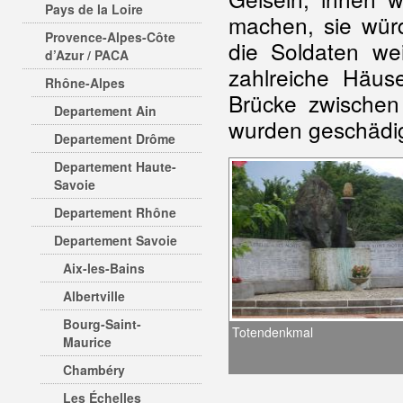
Pays de la Loire
machen, sie würd
Provence-Alpes-Côte
die Soldaten we
d’Azur / PACA
zahlreiche Häus
Rhône-Alpes
Brücke zwischen
Departement Ain
wurden geschädig
Departement Drôme
Departement Haute-
Savoie
Departement Rhône
Departement Savoie
Aix-les-Bains
Albertville
Bourg-Saint-
Totendenkmal
Maurice
Chambéry
Les Échelles