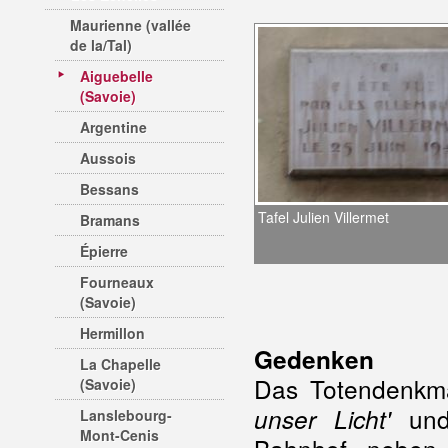
Maurienne (vallée
de la/Tal)
Aiguebelle
(Savoie)
Argentine
Aussois
Bessans
Tafel Julien Villermet
Bramans
Épierre
Fourneaux
(Savoie)
Hermillon
Gedenken
La Chapelle
Das Totendenkma
(Savoie)
un
unser Licht'
Lanslebourg-
Mont-Cenis