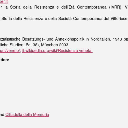
er.it
er la Storia della Resistenza e dell’Etá Contemporanea (IVRR), 
la Storia della Resistenza e della Società Contemporanea del Vittories
zialistische Besatzungs- und Annexionspolitik in Norditalien. 1943 b
tliche Studien. Bd. 38), München 2003
oni/veneto/
;
it.wikipedia.org/wiki/Resistenza veneta
tien:
nd
Cittadella della Memoria