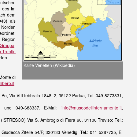
tschen
, des im
nach dem
43) als
 Norden
ordnet.
 Region
 Grappa
,
o Trentin
rten.
Karte Venetien (Wikipedia)
Monte di
ibero.it
,
l Bo, Via VIII febbraio 1848, 2, 35122 Padua, Tel. 049-8273331,
041 und 049-688337, E-Mail:
info@museodellinternamento.it
,
na (ISTRESCO) Via S. Ambrogio di Fiera 60, 31100 Treviso; Tel.:
, Giudecca Zitelle 54/P, 330133 Venedig, Tel.: 041-5287735, E-