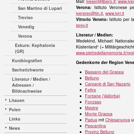
Mail:
iveser@libero.it
;
www.ives
Verona:
Istituto Veronese p
San Martino di Lupari
iversrec@tin.it
,
www.ivrr.it
Treviso
Vittorio Veneto:
Istituto per 
isrev.it
Venedig
Literatur / Medien:
Verona
Wedekind, Michael: Nationalso
Exkurs: Kephalonia
Küstenland“ (= Militärgeschich
(GR)
www.pietredellamemoria.it/regi
Kurzbiografien
Gedenkorte der Region Vene
Sachstichworte
Bassano del Grappa
Belluno
Literatur / Medien /
Carpanè di San Nazario
Adressen /
Feltre
Bildnachweise
Fontane (Vallorba)
Litauen
Fonzaso
Mestre
Polen
Monte Grappa
Links
Padua
mit
Chiesanuova
u
Pescantina
News
Provinz Belluno