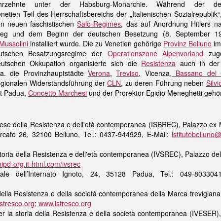
rzehnte unter der Habsburg-Monarchie. Während der deu
tien Teil des Herrschaftsbereichs der „Italienischen Sozialrepublik“
n neuen faschistischen
Salò-Regimes
, das auf Anordnung Hitlers 
Krieg und dem Beginn der deutschen Besetzung (8. September 19
Mussolini
installiert wurde. Die zu Venetien gehörige
Provinz Belluno
im
tschen Besatzungsregime der
Operationszone Alpenvorland
zuge
eutschen Okkupation organisierte sich die
Resistenza
auch in der
a. die Provinzhauptstädte
Verona
,
Treviso
, Vicenza
, Bassano del
regionalen Widerstandsführung der
CLN
, zu deren Führung neben
Silvi
ät Padua,
Concetto Marchesi
und der Prorektor Egidio Meneghetti gehö
lunese della Resistenza e dell'età contemporanea (ISBREC), Palazzo ex 
rcato 26, 32100 Belluno, Tel.: 0437-944929, E-Mail:
istitutobelluno@l
 storia della Resistenza e dell'età contemporanea (IVSREC), Palazzo de
nipd-org.it-html.com/ivsrec
Viale dell’Internato Ignoto, 24, 35128 Padua, Tel.: 049-8033
a della Resistenza e della società contemporanea della Marca trevigia
stresco.org
;
www.istresco.org
er la storia della Resistenza e della società contemporanea (IVESER)