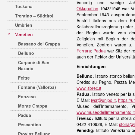
Venedig und wenige Jah
Toskana
Okkupation
1943/1945 war Vene
September 1943 ausgerufene
Trentino – Südtirol
Austritt Italiens aus dem 
Umbrien
Kollaborationsregierung unter
der Region wurde vom deu
Venetien
Zeitgleich mit Beginn der d
Bassano del Grappa
Venetien. Zentren waren u. 
Ferrara
;
Padua
war Sitz der 
Belluno
auch der Rektor der Universit
Carpanè di San
Einrichtungen
Nazario
Belluno:
Istituto storico bel
Feltre
Credito su Pegno, Piazza Me
Fontane (Vallorba)
www.isbrec.it
Padua:
Istituto veneto per la
Fonzaso
E-Mail:
ivsr@unipd.it
,
https://u
Monte Grappa
Museo dell’Internamento, 
www.museodellinternamento.it
Padua
Treviso:
Istituto per la stori
0422-410928, E-Mail:
storia@i
Pescantina
Venedig:
Istituto Veneziano p
Provinz Belluno