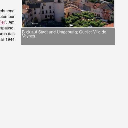
unehmend
eptember
Fer
’. Am
tspause.
Blick auf Stadt und Umgebung; Quelle: Ville de
urch das
Veynes
Mai 1944