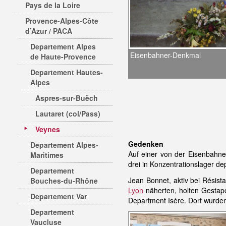
Pays de la Loire
Provence-Alpes-Côte
d’Azur / PACA
Departement Alpes
Eisenbahner-Denkmal
de Haute-Provence
Departement Hautes-
Alpes
Aspres-sur-Buëch
Lautaret (col/Pass)
Veynes
Gedenken
Departement Alpes-
Auf einer von der Eisenbahne
Maritimes
drei in Konzentrationslager dep
Departement
Jean Bonnet, aktiv bei Résist
Bouches-du-Rhône
Lyon
näherten, holten Gestap
Departement Var
Department Isère. Dort wurde
Departement
Vaucluse