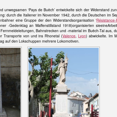
und unwegsamen ‘Pays de Buëch’ entwickelte sich der Widerstand z
ung: durch die Italiener im November 1942, durch die Deutschen im S
enbahner eine Gruppe der den Widerstandsorganisation ‘
Résistance-
er -Gedenktag an Waffenstillstand 1918)organisierten sieeineArbei
 Fernmeldeleitungen, Bahnstrecken und -material im Buëch-Tal aus, d
er Transporte von und ins Rhonetal (
Valence
,
Lyon
) abwickelte. Im 
hlag auf den Lokschuppen mehrere Lokomotiven.