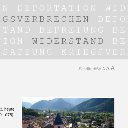
A
A
Schriftgröße
A
t, heute
D 1075).