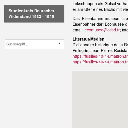
Lokschuppen als Geisel verhaf
er am Ufer eines Bachs mit vi
Studienkreis Deutscher
Widerstand 1933 - 1945
Das Eisenbahnermuseum stell
Eisenbahner dar: Écomusée d
email:
ecomusee@ccbd.fr
; in
Literatur/Medien
Dictionnaire historique de la R
Pellegrin, Jean-Pierre: Résis
https://fusilles-40-44.maitron.
https://fusilles-40-44.maitron.