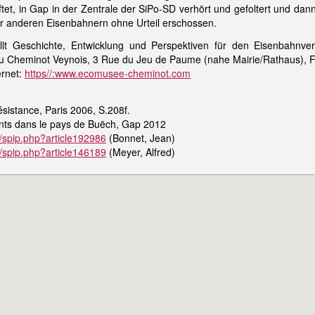
tet, in Gap in der Zentrale der SiPo-SD verhört und gefoltert und dann
er anderen Eisenbahnern ohne Urteil erschossen.
t Geschichte, Entwicklung und Perspektiven für den Eisenbahnver
u Cheminot Veynois, 3 Rue du Jeu de Paume (nahe Mairie/Rathaus), 
ternet:
https//:www.ecomusee-cheminot.com
ésistance, Paris 2006, S.208f.
tants dans le pays de Buëch, Gap 2012
fr/spip.php?article192986
(Bonnet, Jean)
fr/spip.php?article146189
(Meyer, Alfred)