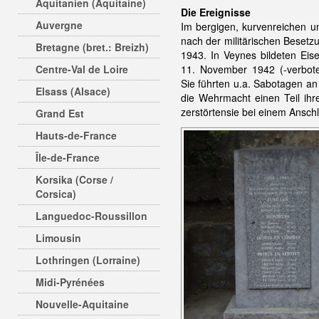
Aquitanien (Aquitaine)
Die Ereignisse
Auvergne
Im bergigen, kurvenreichen 
nach der militärischen Besetz
Bretagne (bret.: Breizh)
1943. In Veynes bildeten Eis
Centre-Val de Loire
11. November 1942 (-verboten
Sie führten u.a. Sabotagen an
Elsass (Alsace)
die Wehrmacht einen Teil ihr
zerstörtensie bei einem Ansc
Grand Est
Hauts-de-France
Île-de-France
Korsika (Corse /
Corsica)
Languedoc-Roussillon
Limousin
Lothringen (Lorraine)
Midi-Pyrénées
Nouvelle-Aquitaine