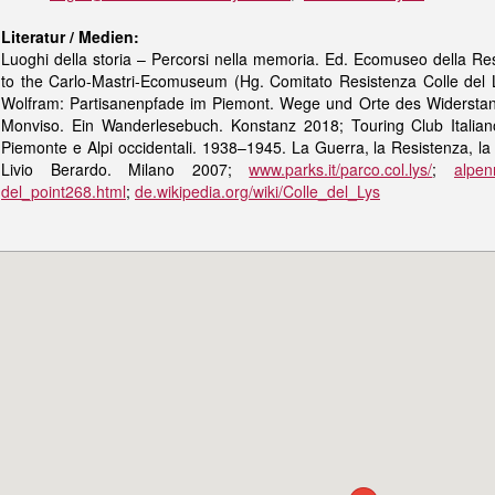
Literatur / Medien:
Luoghi della storia – Percorsi nella memoria. Ed. Ecomuseo della Res
to the Carlo-Mastri-Ecomuseum (Hg. Comitato Resistenza Colle del L
Wolfram: Partisanenpfade im Piemont. Wege und Orte des Widersta
Monviso. Ein Wanderlesebuch. Konstanz 2018; Touring Club Italiano 
Piemonte e Alpi occidentali. 1938–1945. La Guerra, la Resistenza, la 
Livio Berardo. Milano 2007;
www.parks.it/parco.col.lys/
;
alpen
del_point268.html
;
de.wikipedia.org/wiki/Colle_del_Lys