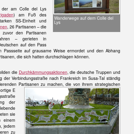
 der am Colle del Lys
rigaden
) am Fuß des
Wanderwege auf dem Colle del
arken SS-Einheit und
Lys
anen
, 26
Partisanen
– die
 zuvor den Partisanen
ahren – gerieten in
Deutschen auf den Pass
ren Passseite auf grausame Weise ermordet und den Abhang
tisanen, die sich hatten durchschlagen können.
bilden die
Durchkämmungsaktionen
, die deutsche Truppen und
der Verbindungsstraße nach Frankreich im Susa-Tal ständig
ierenden Partisanen zu machen, die von ihrem strategischen
ortige E
gsstraße
ung der
rlebende
eten sie
n einem
h, jedem
ieren zu