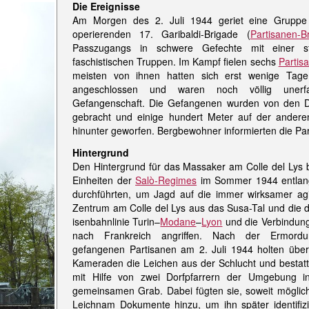
Die Ereignisse
Am Morgen des 2. Juli 1944 geriet eine Gruppe
operierenden 17. Garibaldi-Brigade (
Partisanen-B
Passzugangs in schwere Gefechte mit einer st
faschistischen Truppen. Im Kampf fielen sechs
Partis
meisten von ihnen hatten sich erst wenige Tage
angeschlossen und waren noch völlig unerf
Gefangenschaft. Die Gefangenen wurden von den 
gebracht und einige hundert Meter auf der ande
hinunter geworfen. Bergbewohner informierten die Par
Hintergrund
Den Hintergrund für das Massaker am Colle del Lys 
Einheiten der
Salò-Regimes
im Sommer 1944 entlang 
durchführten, um Jagd auf die immer wirksamer ag
Zentrum am Colle del Lys aus das Susa-Tal und die d
isenbahnlinie Turin–
Modane
–
Lyon
und die Verbindun
nach Frankreich angriffen. Nach der Ermord
gefangenen Partisanen am 2. Juli 1944 holten übe
Kameraden die Leichen aus der Schlucht und bestatt
mit Hilfe von zwei Dorfpfarrern der Umgebung i
gemeinsamen Grab. Dabei fügten sie, soweit möglic
Leichnam Dokumente hinzu, um ihn später identifiz