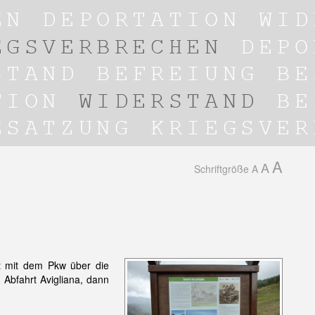
A
A
Schriftgröße
A
t mit dem Pkw über die
h Abfahrt Avigliana, dann