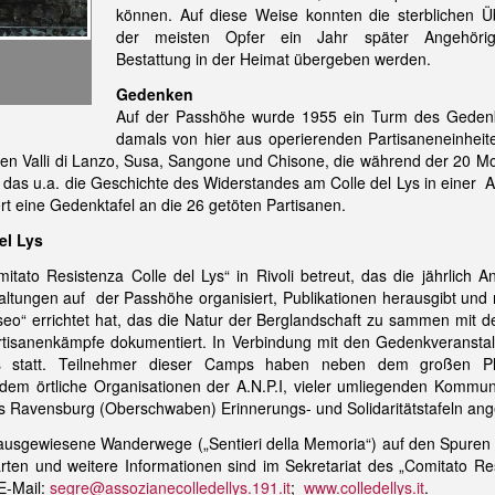
können. Auf diese Weise konnten die sterblichen Ü
der meisten Opfer ein Jahr später Angehöri
Bestattung in der Heimat übergeben werden.
Gedenken
Auf der Passhöhe wurde 1955 ein Turm des Gedenken
damals von hier aus operierenden Partisaneneinheit
en Valli di Lanzo, Susa, Sangone und Chisone, die während der 20 Mo
as u.a. die Geschichte des Widerstandes am Colle del Lys in einer Au
rt eine Gedenktafel an die 26 getöten Partisanen.
el Lys
ato Resistenza Colle del Lys“ in Rivoli betreut, das die jährlich A
ltungen auf der Passhöhe organisiert, Publikationen herausgibt und 
“ errichtet hat, das die Natur der Berglandschaft zu sammen mit de
tisanenkämpfe dokumentiert. In Verbindung mit den Gedenkveranstal
mps statt. Teilnehmer dieser Camps haben neben dem großen P
n dem örtliche Organisationen der A.N.P.I, vieler umliegenden Kommu
es Ravensburg (Oberschwaben) Erinnerungs- und Solidaritätstafeln an
 ausgewiesene Wanderwege („Sentieri della Memoria“) auf den Spuren
ten und weitere Informationen sind im Sekretariat des „Comitato Resi
 E-Mail:
segre@assozianecolledellys.191.it
;
www.colledellys.it
.