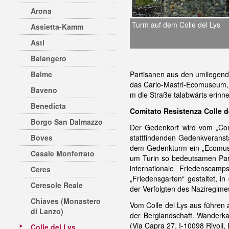
Arona
Turm auf dem Colle del Lys
Assietta-Kamm
Asti
Balangero
Balme
Partisanen aus den umliegend
das Carlo-Mastri-Ecomuseum, d
Baveno
m die Straße talabwärts erinne
Benedicta
Comitato Resistenza Colle d
Borgo San Dalmazzo
Der Gedenkort wird vom „Comit
Boves
stattfindenden Gedenkveransta
dem Gedenkturm ein „Ecomuseo
Casale Monferrato
um Turin so bedeutsamen Par
internationale Friedensca
Ceres
„Friedensgarten“ gestaltet, i
Ceresole Reale
der Verfolgten des Naziregim
Chiaves (Monastero
Vom Colle del Lys aus führen
di Lanzo)
der Berglandschaft. Wanderkar
(Via Capra 27, I-10098 Rivoli,
Colle del Lys