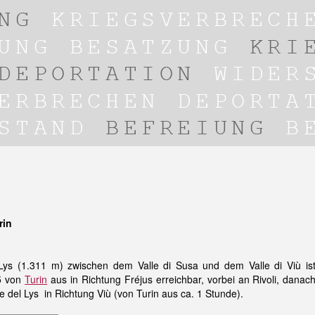
rin
Lys (1.311 m) zwischen dem Valle di Susa und dem Valle di Viù is
5 von
Turin
aus in Richtung Fréjus erreichbar, vorbei an Rivoli, danac
le del Lys in Richtung Viù (von
Turin
aus ca. 1 Stunde).