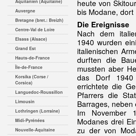
heute von Skitou
Aquitanien (Aquitaine)
bis Modane, dort
Auvergne
Bretagne (bret.: Breizh)
Die Ereignisse
Centre-Val de Loire
Nach dem italie
Elsass (Alsace)
1940 wurden ein
Grand Est
italienischen Ar
durften die Bau
Hauts-de-France
mussten aber Heu
Île-de-France
das Dorf 1940 
Korsika (Corse /
Corsica)
errichtete die 
Languedoc-Roussillon
Pfarrers die St
Limousin
Barrages, neben 
Im November 1
Lothringen (Lorraine)
Modanes drei Ein
Midi-Pyrénées
zu der von Mod
Nouvelle-Aquitaine