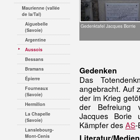
Maurienne (vallée
de la/Tal)
Aiguebelle
Gedenktafel Jacques Borrie
(Savoie)
Argentine
Aussois
Bessans
Gedenken
Bramans
Das Totendenkm
Épierre
angebracht. Auf z
Fourneaux
(Savoie)
der im Krieg getö
Hermillon
der Befreiung 
Jacques Borie 
La Chapelle
(Savoie)
Kämpfer des
AS
-
Lanslebourg-
Literatur/Medien
Mont-Cenis