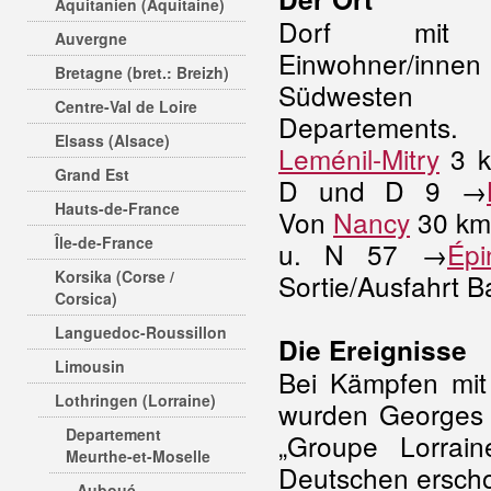
Aquitanien (Aquitaine)
Dorf mit
Auvergne
Einwohner/in
Bretagne (bret.: Breizh)
Südwesten
Centre-Val de Loire
Departements
Elsass (Alsace)
Leménil-Mitry
3 k
Grand Est
D und D 9 →
Hauts-de-France
Von
Nancy
30 km
Île-de-France
u. N 57 →
Épi
Korsika (Corse /
Sortie/Ausfahrt 
Corsica)
Languedoc-Roussillon
Die Ereignisse
Limousin
Bei Kämpfen mi
Lothringen (Lorraine)
wurden Georges 
Departement
„Groupe Lorrai
Meurthe-et-Moselle
Deutschen ersch
Auboué