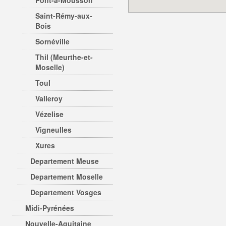
Pont-à-Mousson
Saint-Rémy-aux-
Bois
Sornéville
Thil (Meurthe-et-
Moselle)
Toul
Valleroy
Vézelise
Vigneulles
Xures
Departement Meuse
Departement Moselle
Departement Vosges
Midi-Pyrénées
Nouvelle-Aquitaine