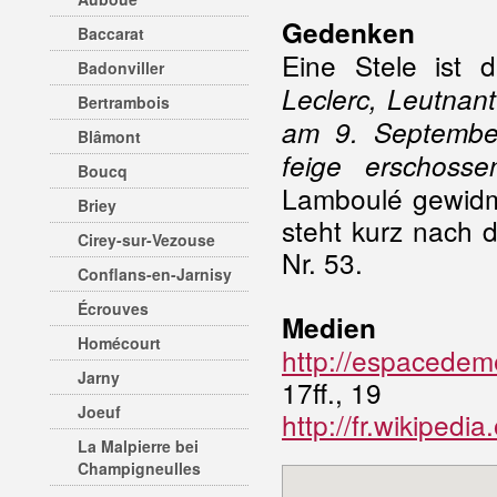
Gedenken
Baccarat
Eine Stele ist
Badonviller
Leclerc, Leutnan
Bertrambois
am 9. Septembe
Blâmont
feige erschoss
Boucq
Lamboulé gewidme
Briey
steht kurz nach 
Cirey-sur-Vezouse
Nr. 53.
Conflans-en-Jarnisy
Écrouves
Medien
Homécourt
http://espacedem
Jarny
17ff., 19
Joeuf
http://fr.wikipedi
La Malpierre bei
Champigneulles