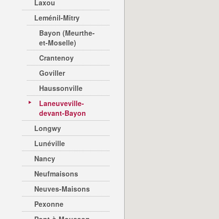
Laxou
Leménil-Mitry
Bayon (Meurthe-
et-Moselle)
Crantenoy
Goviller
Haussonville
Laneuveville-
devant-Bayon
Longwy
Lunéville
Nancy
Neufmaisons
Neuves-Maisons
Pexonne