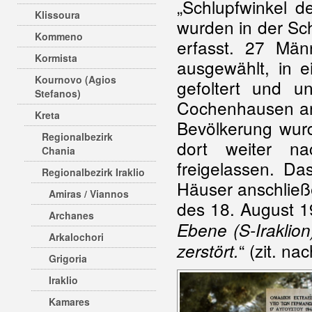
„Schlupfwinkel 
Klissoura
wurden in der Sc
Kommeno
erfasst. 27 Män
Kormista
ausgewählt, in e
Kournovo (Agios
gefoltert und 
Stefanos)
Cochenhausen an 
Kreta
Bevölkerung wur
Regionalbezirk
dort weiter na
Chania
freigelassen. Da
Regionalbezirk Iraklio
Häuser anschließ
Amiras / Viannos
des 18. August 19
Archanes
Ebene (S-Iraklio
Arkalochori
“ (zit. na
zerstört.
Grigoria
Iraklio
Kamares