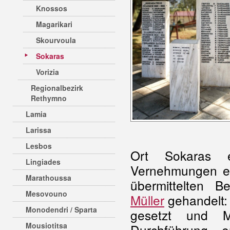
Knossos
Magarikari
Skourvoula
Sokaras
Vorizia
Regionalbezirk
Rethymno
Lamia
Larissa
Lesbos
Ort Sokaras e
Lingiades
Vernehmungen ein
Marathoussa
übermittelten 
Mesovouno
Müller
gehandelt: 
Monodendri / Sparta
gesetzt und M
Mousiotitsa
Durchführung e