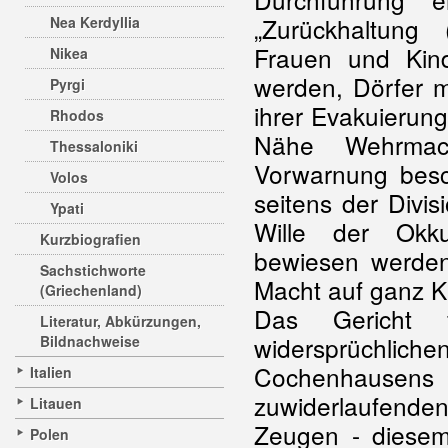
„Zurückhaltung 
Nea Kerdyllia
Frauen und Kind
Nikea
werden, Dörfer m
Pyrgi
ihrer Evakuierung
Rhodos
Nähe Wehrmach
Thessaloniki
Vorwarnung besc
Volos
seitens der Divis
Ypati
Wille der Okku
Kurzbiografien
bewiesen werden
Sachstichworte
Macht auf ganz K
(Griechenland)
Das Gericht 
Literatur, Abkürzungen,
widersprüch
Bildnachweise
Cochenhau
Italien
zuwiderlaufend
Litauen
Zeugen - diesem
Polen