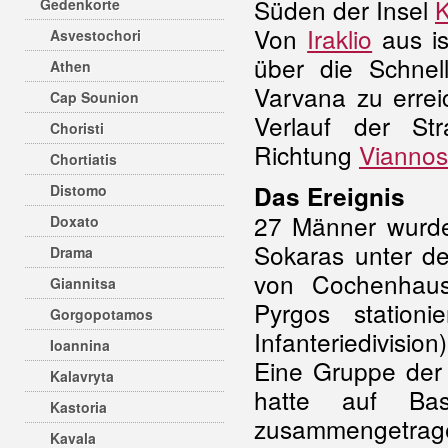
Süden der Insel
K
Gedenkorte
Von
Iraklio
aus is
Asvestochori
über die Schnel
Athen
Varvana zu errei
Cap Sounion
Verlauf der St
Choristi
Richtung
Viannos
Chortiatis
Das Ereignis
Distomo
27 Männer wurde
Doxato
Sokaras unter de
Drama
von Cochenhau
Giannitsa
Pyrgos stationi
Gorgopotamos
Infanteriedivision)
Ioannina
Eine Gruppe der
Kalavryta
hatte auf Bas
Kastoria
zusammengetrag
Kavala