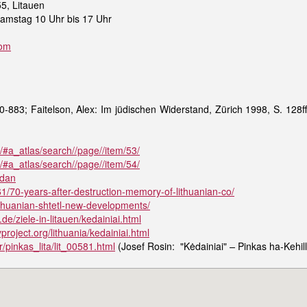
55, Litauen
Samstag 10 Uhr bis 17 Uhr
com
-883; Faitelson, Alex: Im jüdischen Widerstand, Zürich 1998, S. 128ff
N/#a_atlas/search//page//item/53/
N/#a_atlas/search//page//item/54/
idan
1/70-years-after-destruction-memory-of-lithuanian-co/
lithuanian-shtetl-new-developments/
de/ziele-in-litauen/kedainiai.html
roject.org/lithuania/kedainiai.html
/pinkas_lita/lit_00581.html
(Josef Rosin: "Kėdainiai"
–
Pinkas ha-Kehil