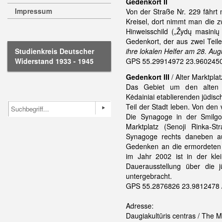
Gedenkort II
Impressum
Von der Straße Nr. 229 fährt 
Kreisel, dort nimmt man die 
Hinweisschild („Žydų masini
Gedenkort, der aus zwei Teile
Studienkreis Deutscher
ihre lokalen Helfer am 28. Au
Widerstand 1933 - 1945
GPS 55.29914972 23.9602450
Gedenkort III
/ Alter Marktpla
Das Gebiet um den alten M
Kėdainiai etablierenden jüdi
Teil der Stadt leben. Von den
Die Synagoge in der Smilg
Marktplatz (Senoji Rinka-S
Synagoge rechts daneben 
Gedenken an die ermordeten 
im Jahr 2002 ist in der kle
Dauerausstellung über die 
untergebracht.
GPS 55.2876826 23.9812478 
Adresse:
Daugiakultūris centras / The Mu