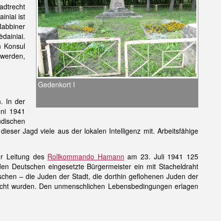
tadtrecht
niai ist
Rabbiner
dainiai.
n Konsul
 werden,
Gedenkort I
. In der
uni 1941
dischen
ser Jagd viele aus der lokalen Intelligenz mit. Arbeitsfähige
r Leitung des
Rollkommando Hamann
am 23. Juli 1941 125
n Deutschen eingesetzte Bürgermeister ein mit Stacheldraht
chen – die Juden der Stadt, die dorthin geflohenen Juden der
ercht wurden. Den unmenschlichen Lebensbedingungen erlagen