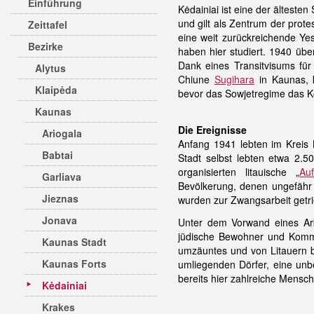
Einführung
Kėdainiai ist eine der älteste
und gilt als Zentrum der prote
Zeittafel
eine weit zurückreichende Ye
Bezirke
haben hier studiert. 1940 üb
Dank eines Transitvisums für
Alytus
Chiune
Sugihara
in Kaunas, k
Klaipėda
bevor das Sowjetregime das Ko
Kaunas
Die Ereignisse
Ariogala
Anfang 1941 lebten im Kreis K
Babtai
Stadt selbst lebten etwa 2.5
organisierten litauische „
Auf
Garliava
Bevölkerung, denen ungefähr 1
Jieznas
wurden zur Zwangsarbeit getr
Jonava
Unter dem Vorwand eines Arb
jüdische Bewohner und Kommu
Kaunas Stadt
umzäuntes und von Litauern b
Kaunas Forts
umliegenden Dörfer, eine un
bereits hier zahlreiche Mensc
Kėdainiai
Krakes