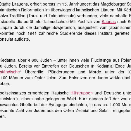
n Städte Litauens, erhielt bereits im 15. Jahrhundert das Magdeburger S
stantischen Reformation im überwiegend katholischen Litauen. Mit Kėdai
shiva-Tradition (Tora- und Talmudschule) verbunden, viele namhafte 
ersiedelte die berühmte Talmudschule Mir Yeshiva von
Kaunas
nach Kė
 Japan durch die damalige Sowjetunion, ausgestellt vom japanische
onnten noch 1941 zahlreiche Studierende dieses Instituts gerettet
nsulat auflöste.
ėdainiai über 4.600 Juden – unter ihnen viele Flüchtlinge aus Polen
00 Juden. Bereits vor Eintreffen der Deutschen in Kėdainiai Ende J
ständische
“
Übergriffe, Plünderungen und Morde unter der jü
00 Männer zum Opfer fielen. Zum Entsetzen der Juden wirkten bei die
ieben.
eitseinsatzes ermordeten litauische
Hilfstruppen
und Deutsche unte
nisten in einem nahe gelegenen Wald. Kurz danach ließ der von de
ewachtes Ghetto bei der Synagoge einrichten, in das ca. 1.000 Mens
bekannte Zahl von Juden aus den Orten Žeimiai und Šėta – eingepf
hen.