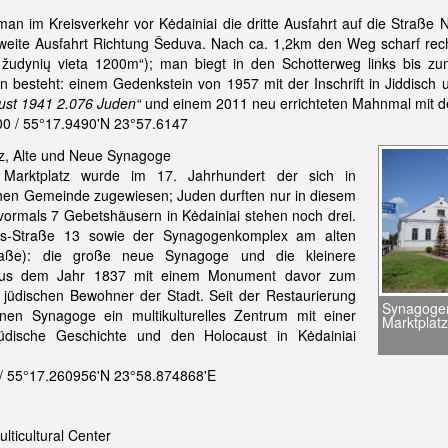
man im Kreisverkehr vor Kėdainiai die dritte Ausfahrt auf die Straße
zweite Ausfahrt Richtung Šeduva. Nach ca. 1,2km den Weg scharf rech
ų žudynių vieta 1200m“); man biegt in den Schotterweg links bis 
n besteht: einem Gedenkstein von 1957 mit der Inschrift in Jiddisch 
gust 1941 2.076 Juden“
und einem 2011 neu errichteten Mahnmal mit 
0 / 55°17.9490'N 23°57.6147
tz, Alte und Neue Synagoge
arktplatz wurde im 17. Jahrhundert der sich in
schen Gemeinde zugewiesen; Juden durften nur in diesem
 vormals 7 Gebetshäusern in Kėdainiai stehen noch drei.
os-Straße 13 sowie der Synagogenkomplex am alten
traße): die große neue Synagoge und die kleinere
aus dem Jahr 1837 mit einem Monument davor zum
jüdischen Bewohner der Stadt. Seit der Restaurierung
Synagoge
inen Synagoge ein multikulturelles Zentrum mit einer
Marktplat
jüdische Geschichte und den Holocaust in Kėdainiai
/ 55°17.260956'N 23°58.874868'E
lticultural Center