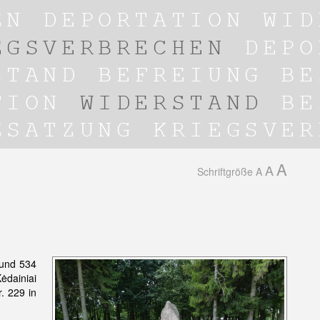
A
A
Schriftgröße
A
 und 534
ėdainiai
. 229 in