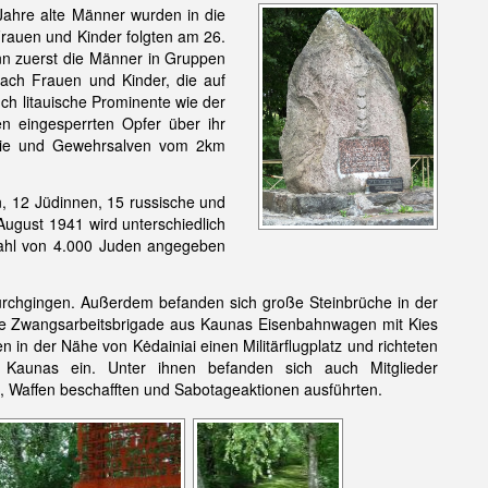
ahre alte Männer wurden in die
rauen und Kinder folgten am 26.
nn zuerst die Männer in Gruppen
ch Frauen und Kinder, die auf
h litauische Prominente wie der
en eingesperrten Opfer über ihr
reie und Gewehrsalven vom 2km
, 12 Jüdinnen, 15 russische und
August 1941 wird unterschiedlich
 Zahl von 4.000 Juden angegeben
 durchgingen. Außerdem befanden sich große Steinbrüche in der
che Zwangsarbeitsbrigade aus Kaunas Eisenbahnwagen mit Kies
n der Nähe von Kėdainiai einen Militärflugplatz und richteten
Kaunas ein. Unter ihnen befanden sich auch Mitglieder
 Waffen beschafften und Sabotageaktionen ausführten.