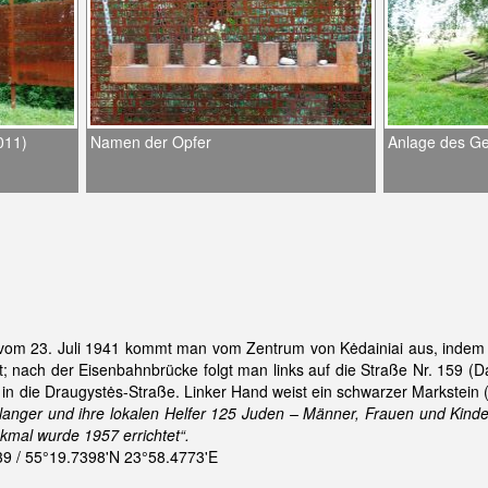
011)
Namen der Opfer
Anlage des G
vom 23. Juli 1941 kommt man vom Zentrum von Kėdainiai aus, indem 
 nach der Eisenbahnbrücke folgt man links auf die Straße Nr. 159 (Dar
in die Draugystės-Straße. Linker Hand weist ein schwarzer Markstein (
langer und ihre lokalen Helfer 125 Juden – Männer, Frauen und Kinde
kmal wurde 1957 errichtet“.
 / 55°19.7398'N 23°58.4773'E