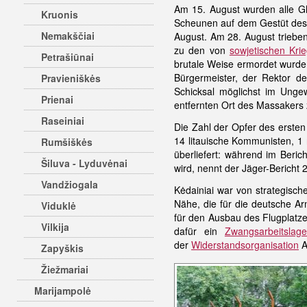
Am 15. August wurden alle G
Kruonis
Scheunen auf dem Gestüt des 
Nemakščiai
August. Am 28. August triebe
zu den von
sowjetischen Kri
Petrašiūnai
brutale Weise ermordet wurde
Bürgermeister, der Rektor de
Pravieniškės
Schicksal möglichst im Ung
Prienai
entfernten Ort des Massakers
Raseiniai
Die Zahl der Opfer des ersten
14 litauische Kommunisten, 1 
Rumšiškės
überliefert: während im Beri
Šiluva - Lyduvėnai
wird, nennt der Jäger-Bericht 2
Vandžiogala
Kėdainiai war von strategisc
Nähe, die für die deutsche A
Viduklė
für den Ausbau des Flugplatze
Vilkija
dafür ein
Zwangsarbeitslage
der
Widerstandsorganisation
A
Zapyškis
Žiežmariai
Marijampolė