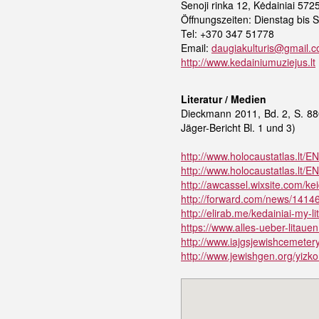
Senoji rinka 12, Kėdainiai 572
Öffnungszeiten: Dienstag bis 
Tel: +370 347 51778
Email:
daugiakulturis@gmail.
http://www.kedainiumuziejus.lt
Literatur / Medien
Dieckmann 2011, Bd. 2, S. 880
Jäger-Bericht Bl. 1 und 3)
http://www.holocaustatlas.lt/E
http://www.holocaustatlas.lt/E
http://awcassel.wixsite.com/ke
http://forward.com/news/14146
http://elirab.me/kedainiai-my-
https://www.alles-ueber-litauen.
http://www.iajgsjewishcemeteryp
http://www.jewishgen.org/yizkor