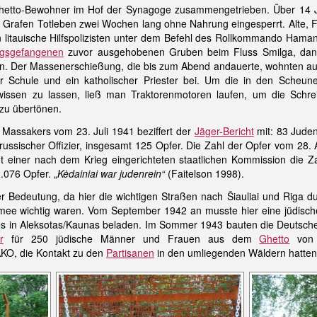
hetto-Bewohner im Hof der Synagoge zusammengetrieben. Über 14 J
Grafen Totleben zwei Wochen lang ohne Nahrung eingesperrt. Alte, F
n litauische Hilfspolizisten unter dem Befehl des Rollkommando Hama
egsgefangenen
zuvor ausgehobenen Gruben beim Fluss Smilga, dana
n. Der Massenerschießung, die bis zum Abend andauerte, wohnten auc
r Schule und ein katholischer Priester bei. Um die in den Scheun
ewissen zu lassen, ließ man Traktorenmotoren laufen, um die Sch
 zu übertönen.
 Massakers vom 23. Juli 1941 beziffert der
Jäger-Bericht
mit: 83 Juden
russischer Offizier, insgesamt 125 Opfer. Die Zahl der Opfer vom 28. 
cht einer nach dem Krieg eingerichteten staatlichen Kommission die
.076 Opfer. „
Kėdainiai war judenrein“
(Faitelson 1998).
her Bedeutung, da hier die wichtigen Straßen nach Šiauliai und Riga
rmee wichtig waren. Vom September 1942 an musste hier eine jüdis
s in Aleksotas/Kaunas beladen. Im Sommer 1943 bauten die Deutschen i
r
für 250 jüdische Männer und Frauen aus dem
Ghetto
von 
KO, die Kontakt zu den
Partisanen
in den umliegenden Wäldern hatten,