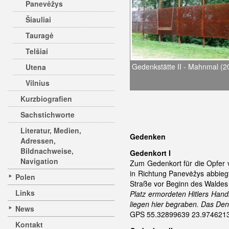
Panevėžys
Šiauliai
Tauragė
Telšiai
Gedenkstätte II - Mahnmal (2
Utena
Vilnius
Kurzbiografien
Sachstichworte
Literatur, Medien,
Gedenken
Adressen,
Bildnachweise,
Gedenkort I
Navigation
Zum Gedenkort für die Opfer 
in Richtung Panevėžys abbiegt;
Polen
Straße vor Beginn des Waldes 
Links
Platz ermordeten Hitlers Hand
liegen hier begraben. Das Den
News
GPS 55.32899639 23.97462139
Kontakt