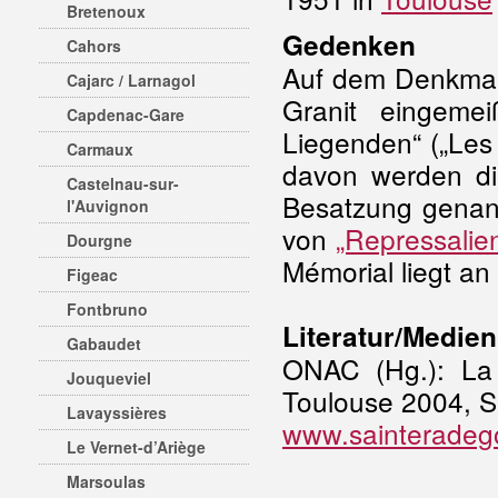
Bretenoux
Gedenken
Cahors
Auf dem Denkmal 
Cajarc / Larnagol
Granit eingemei
Capdenac-Gare
Liegenden“ („Les 
Carmaux
davon werden di
Castelnau-sur-
Besatzung genan
l'Auvignon
von
„Repressalie
Dourgne
Mémorial liegt a
Figeac
Fontbruno
Literatur/Medien
Gabaudet
ONAC (Hg.): La 
Jouqueviel
Toulouse 2004, S
Lavayssières
www.sainteradego
Le Vernet-d’Ariège
Marsoulas