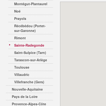
Montégut-Plantaurel
Noé
Prayols
Récébédou (Portet-
sur-Garonne)
Rimont
Sainte-Radegonde
Saint-Sulpice (Tarn)
Tarascon-sur-Ariège
Toulouse
Villaudric
Villefranche (Gers)
Nouvelle-Aquitaine
Pays de la Loire
Provence-Alpes-Côte