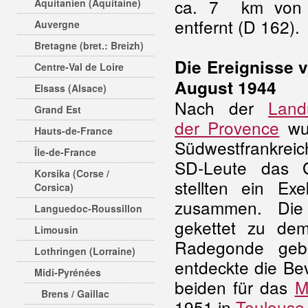
ca. 7 km von
Aquitanien (Aquitaine)
entfernt (D 162).
Auvergne
Bretagne (bret.: Breizh)
Die Ereignisse 
Centre-Val de Loire
August 1944
Elsass (Alsace)
Nach der
Land
Grand Est
der Provence
wur
Hauts-de-France
Südwestfrankreic
Île-de-France
SD-Leute das G
Korsika (Corse /
stellten ein E
Corsica)
zusammen. Die
Languedoc-Roussillon
gekettet zu de
Limousin
Radegonde gebr
Lothringen (Lorraine)
entdeckte die Be
Midi-Pyrénées
beiden für das
M
Brens / Gaillac
1951 in
Toulouse