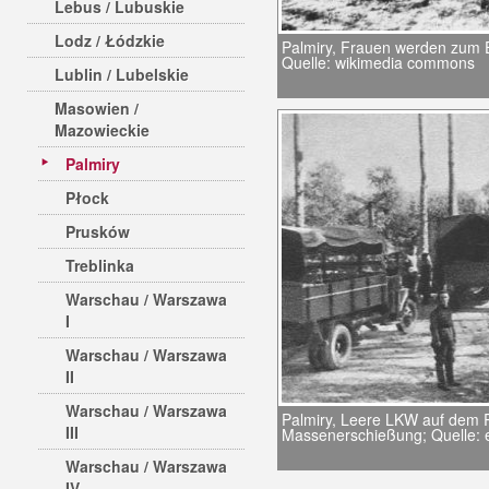
Lebus / Lubuskie
Lodz / Łódzkie
Palmiry, Frauen werden zum E
Quelle: wikimedia commons
Lublin / Lubelskie
Masowien /
Mazowieckie
Palmiry
Płock
Prusków
Treblinka
Warschau / Warszawa
I
Warschau / Warszawa
II
Warschau / Warszawa
Palmiry, Leere LKW auf dem
III
Massenerschießung; Quelle: e
Warschau / Warszawa
IV