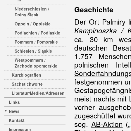
Geschichte
Niederschlesien /
Dolny Śląsk
Der Ort Palmiry 
Oppeln / Opolskie
Kampinoszka / 
Podlachien / Podlaskie
ca. 30 km wes
Pommern / Pomorskie
deutschen Besat
Schlesien / Sląskie
1.757 Menschen
Westpommern /
polnischen Inte
Zachodniopomorskie
Sonderfahndung
Kurzbiografien
festgenommen und
Sachstichworte
Gestapogefängn
Literatur/Medien/Adressen
meist nachts mit
Links
vorher ausgehob
News
zugeschüttet wur
Kontakt
sog.
AB-Aktion
(„
Impressum