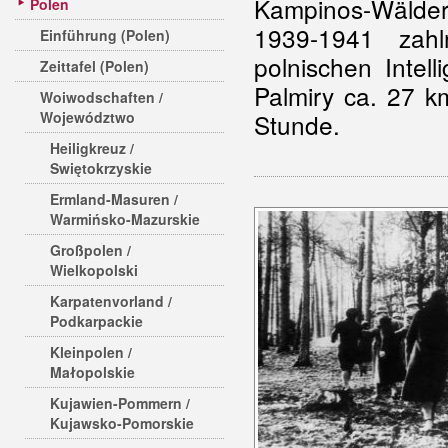
Kampinos-Wälde
Polen
1939-1941 zahl
Einführung (Polen)
polnischen Inte
Zeittafel (Polen)
Palmiry ca. 27 k
Woiwodschaften /
Województwo
Stunde.
Heiligkreuz /
Swiętokrzyskie
Ermland-Masuren /
Warmińsko-Mazurskie
Großpolen /
Wielkopolski
Karpatenvorland /
Podkarpackie
Kleinpolen /
Małopolskie
Kujawien-Pommern /
Kujawsko-Pomorskie