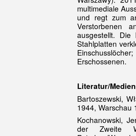
multimediale Auss
und regt zum a
Verstorbenen a
ausgestellt. D
Stahlplatten verk
Einschusslöcher;
Erschossenen.
Literatur/Medien
Bartoszewski, W
1944, Warschau 1
Kochanowski, Je
der Zweite We