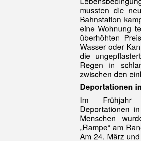
Lebensbedingung
mussten die ne
Bahnstation kamp
eine Wohnung tei
überhöhten Prei
Wasser oder Kana
die ungepflaste
Regen in schl
zwischen den ein
Deportationen i
Im Frühjahr
Deportationen in
Menschen wurde
„Rampe“ am Rand
Am 24. März und 1