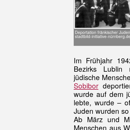
Deportation fränkischer Juden
stadtbild-initiative-nürnberg.d
Im Frühjahr 19
Bezirks Lublin
jüdische Mensche
Sobibor
deportie
wurde auf dem jü
lebte, wurde – o
Juden wurden so 
Ab März und Ma
Menschen aus Wes