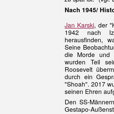
Nach 1945/ Hist
Jan Karski
, der "
1942 nach Izb
herausfinden, 
Seine Beobachtun
die Morde und d
wurden Teil sei
Roosevelt übermi
durch ein Gesp
"Shoah". 2017 wur
seinen Ehren aufg
Den SS-Männern 
Gestapo-Außenstel