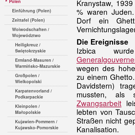
Kranystaw, 1939
Polen
% waren Juden.
Einführung (Polen)
Dorf ein Ghet
Zeittafel (Polen)
Vernichtungslage
Woiwodschaften /
Województwo
Die Ereignisse
Heiligkreuz /
Izbica wur
Swiętokrzyskie
Generalgouvern
Ermland-Masuren /
wegen des hohen
Warmińsko-Mazurskie
zu einem Ghetto
Großpolen /
Wielkopolski
Davidstern) tra
Karpatenvorland /
mussten, als s
Podkarpackie
Zwangsarbeit
lei
Kleinpolen /
lebten von Taus
Małopolskie
Straßen nicht ge
Kujawien-Pommern /
Kanalisation.
Kujawsko-Pomorskie