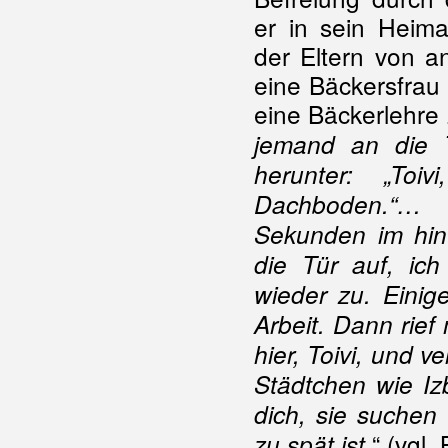
er in sein Heim
der Eltern von a
eine Bäckersfrau i
eine Bäckerlehre
jemand an die T
herunter: „To
Dachboden.“… 
Sekunden im hin
die Tür auf, ic
wieder zu. Einig
Arbeit. Dann rief
hier, Toivi, und ve
Städtchen wie Iz
dich, sie suchen 
“ (vgl. 
zu spät ist.