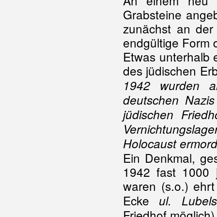
An einem neu er
Grabsteine angeb
zunächst an der
endgültige Form 
Etwas unterhalb e
des jüdischen Erb
1942 wurden al
deutschen Nazi
jüdischen Fried
Vernichtungslage
Holocaust ermord
Ein Denkmal, ges
1942 fast 1000 
waren (s.o.) ehrt
Ecke
ul. Lubel
Friedhof möglich)