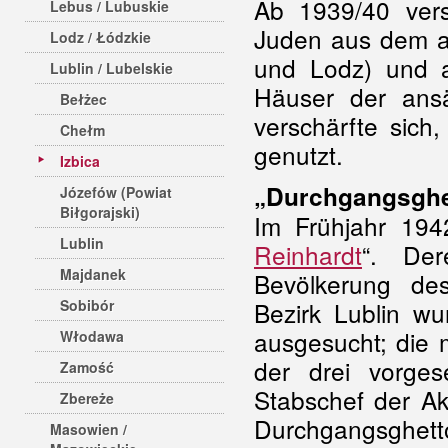
Ab 1939/40 ver
Lebus / Lubuskie
Juden aus dem a
Lodz / Łódzkie
und Lodz) und
Lublin / Lubelskie
Häuser der ansäs
Bełżec
verschärfte sich
Chełm
genutzt.
Izbica
„Durchgangsghe
Józefów (Powiat
Biłgorajski)
Im Frühjahr 194
Lublin
Reinhardt
“. Der
Majdanek
Bevölkerung de
Sobibór
Bezirk Lublin wu
ausgesucht; die 
Włodawa
der drei vorg
Zamość
Stabschef der Ak
Zbereże
Durchgangsghetto
Masowien /