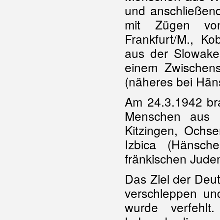
und anschließend
mit Zügen von
Frankfurt/M., Ko
aus der Slowakei
einem Zwischenst
(näheres bei Häns
Am 24.3.1942 bra
Menschen aus F
Kitzingen, Ochs
Izbica (Hänsch
fränkischen Jude
Das Ziel der Deut
verschleppen und
wurde verfehlt