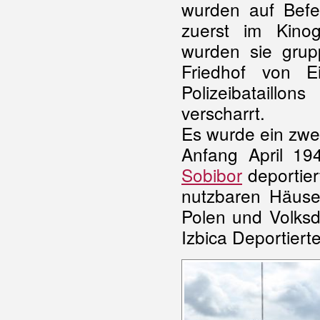
wurden auf Befeh
zuerst im Kino
wurden sie grup
Friedhof von E
Polizeibataill
verscharrt.
Es wurde ein zwei
Anfang April 1
Sobibor
deportier
nutzbaren Häuse
Polen und Volks
Izbica Deportier