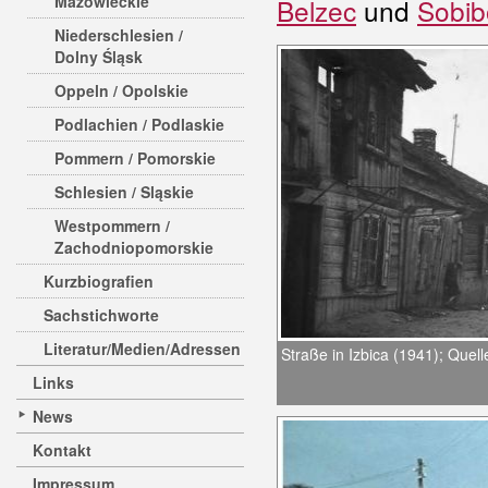
Mazowieckie
Belzec
und
Sobib
Niederschlesien /
Dolny Śląsk
Oppeln / Opolskie
Podlachien / Podlaskie
Pommern / Pomorskie
Schlesien / Sląskie
Westpommern /
Zachodniopomorskie
Kurzbiografien
Sachstichworte
Literatur/Medien/Adressen
Straße in Izbica (1941); Quell
Links
News
Kontakt
Impressum