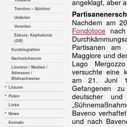
angeklagt, aber 
Trentino – Südtirol
Partisanenersc
Umbrien
Nachdem am 20.
Venetien
Fondotoce
nach 
Exkurs: Kephalonia
Durchkämmungs
(GR)
Partisanen am 
Kurzbiografien
Maggiore und dem
Sachstichworte
Lago Mergozzo
Literatur / Medien /
versuchte eine k
Adressen /
am 21. Juni 1
Bildnachweise
Gefangenen zu 
Litauen
deutscher und e
Polen
„Sühnemaßnahme
Links
Baveno verhaftet
News
und nach Baveno
Kontakt