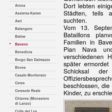
Dort lebten einige
Arona
Städten, teils
Assietta-Kamm
suchten.
Asti
Vom 13. Septem
Balangero
Bataillons plan
Balme
Familien in Bav
Baveno
Pian Nava und
Benedicta
verschiedenen H
Borgo San Dalmazzo
später ermordet
Boves
Schicksal der
Casale Monferrato
Offiziersbespr
Ceres
beschlossen, die
Ceresole Reale
Kinder, zu ersch
Chiaves (Monastero
di Lanzo)
Colle del Lys