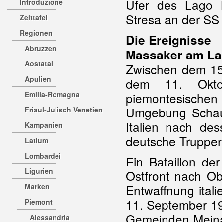
Ufer des Lago M
Introduzione
Stresa an der SS
Zeittafel
Regionen
Die Ereignisse
Abruzzen
Massaker am La
Aostatal
Zwischen dem 15
Apulien
dem 11. Okt
Emilia-Romagna
piemontesische
Umgebung Schau
Friaul-Julisch Venetien
Italien nach de
Kampanien
deutsche Truppen
Latium
Lombardei
Ein Bataillon de
Ligurien
Ostfront nach Ob
Marken
Entwaffnung ital
11. September 19
Piemont
Gemeinden Meina,
Alessandria