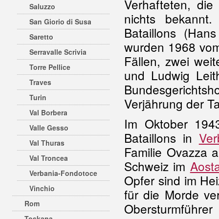
Verhafteten, die
Saluzzo
nichts bekannt
San Giorio di Susa
Bataillons (Han
Saretto
wurden 1968 vom
Serravalle Scrivia
Fällen, zwei wei
Torre Pellice
und Ludwig Leith
Traves
Bundesgerichts
Turin
Verjährung der Ta
Val Borbera
Im Oktober 194
Valle Gesso
Bataillons in
Ver
Val Thuras
Familie Ovazza 
Val Troncea
Schweiz im
Aosta
Verbania-Fondotoce
Opfer sind im He
Vinchio
für die Morde ve
Rom
Obersturmführer
Toskana