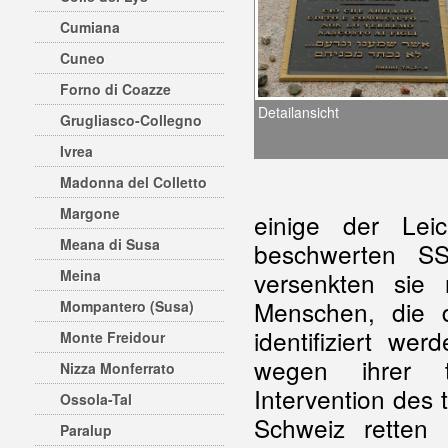
Cumiana
Cuneo
Forno di Coazze
Detailansicht
Grugliasco-Collegno
Ivrea
Madonna del Colletto
Margone
einige der Le
Meana di Susa
beschwerten SS
Meina
versenkten sie
Menschen, die d
Mompantero (Susa)
identifiziert we
Monte Freidour
wegen ihrer t
Nizza Monferrato
Intervention des
Ossola-Tal
Schweiz retten
Paralup