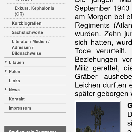
September 1943 in
Exkurs: Kephalonia
(GR)
am Morgen bei e
Regiments (Atlan
Kurzbiografien
wurden. Zehn ju
Sachstichworte
sich hatten, wur
Literatur / Medien /
Adressen /
Tode verurteilt
Bildnachweise
Beziehungen von
Litauen
Miliz gerettet,
Polen
Gräber ausheb
Links
Leichen durften 
News
später geborgen 
Kontakt
G
Impressum
D
s
e
Studienkreis Deutscher