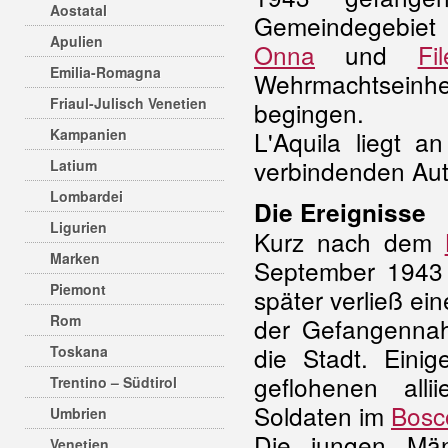
Aostatal
Gemeindegebiet 
Apulien
Onna
und
Fi
Emilia-Romagna
Wehrmachtseinhe
Friaul-Julisch Venetien
begingen.
Kampanien
L'Aquila liegt a
verbindenden Au
Latium
Lombardei
Die Ereignisse
Ligurien
Kurz nach dem
Marken
September 194
Piemont
später verließ ei
Rom
der Gefangennah
die Stadt. Eini
Toskana
geflohenen alli
Trentino – Südtirol
Soldaten im
Bosc
Umbrien
Die jungen Män
Venetien