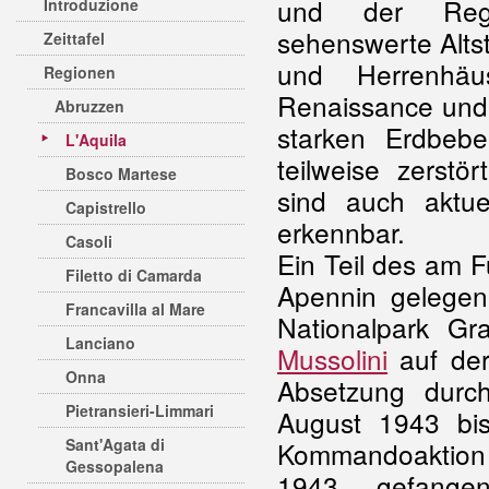
und der Re
Introduzione
sehenswerte Altst
Zeittafel
und Herrenhäus
Regionen
Renaissance und
Abruzzen
starken Erdbeb
L'Aquila
teilweise zerst
Bosco Martese
sind auch aktue
Capistrello
erkennbar.
Casoli
Ein Teil des am 
Filetto di Camarda
Apennin gelegen
Francavilla al Mare
Nationalpark G
Lanciano
Mussolini
auf der
Onna
Absetzung dur
Pietransieri-Limmari
August 1943 bis
Sant'Agata di
Kommandoaktion
Gessopalena
1943 gefangen