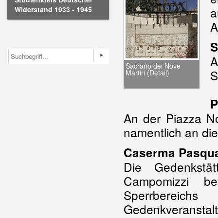
a
Widerstand 1933 - 1945
A
S
A
Sacrario dei Nove
S
Martiri (Detail)
P
An der Piazza No
namentlich an di
Caserma Pasqua
Die Gedenkstä
Campomizzi bef
Sperrberei
Gedenkveranstalt