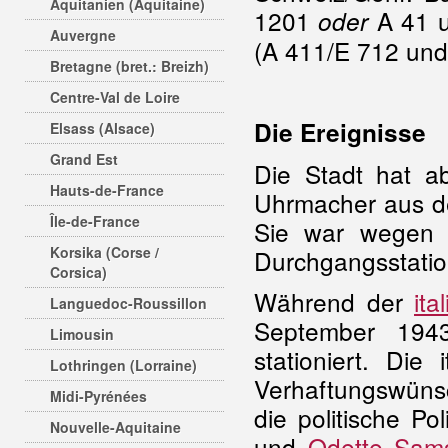
Aquitanien (Aquitaine)
1201
A 41 u
oder
Auvergne
(A 411/E 712 und
Bretagne (bret.: Breizh)
Centre-Val de Loire
Die Ereignisse
Elsass (Alsace)
Grand Est
Die Stadt hat a
Hauts-de-France
Uhrmacher aus d
Île-de-France
Sie war wegen i
Korsika (Corse /
Durchgangsstatio
Corsica)
Während der
it
Languedoc-Roussillon
September 1943
Limousin
stationiert. Die 
Lothringen (Lorraine)
Verhaftungswüns
Midi-Pyrénées
die politische Po
Nouvelle-Aquitaine
und
Odette Sam