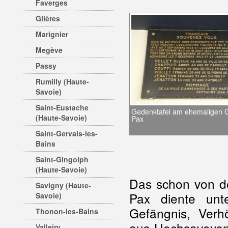
Faverges
Glières
Marignier
Megève
Passy
Rumilly (Haute-
Savoie)
Saint-Eustache
Gedenktafel am ehemaligen 
(Haute-Savoie)
Pax
Saint-Gervais-les-
Bains
Saint-Gingolph
(Haute-Savoie)
Das schon von de
Savigny (Haute-
Pax diente unt
Savoie)
Gefängnis, Verh
Thonon-les-Bains
aus Hochsavoyen w
Valleiry