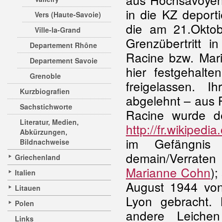
in die KZ deporti
Vers (Haute-Savoie)
die am 21.Okto
Ville-la-Grand
Grenzübertritt i
Departement Rhône
Racine bzw. Mar
Departement Savoie
hier festgehalte
Grenoble
freigelassen. I
Kurzbiografien
abgelehnt – aus F
Sachstichworte
Racine wurde d
Literatur, Medien,
http://fr.wikipedi
Abkürzungen,
im Gefängnis 
Bildnachweise
demain/Verraten 
Griechenland
Marianne Cohn
)
Italien
August 1944 von
Litauen
Lyon gebracht.
Polen
andere Leiche
Links