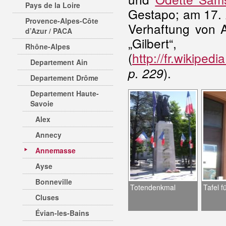
Pays de la Loire
Gestapo; am 17. A
Provence-Alpes-Côte
Verhaftung von 
d’Azur / PACA
„Gilber
Rhône-Alpes
(
http://fr.wikipe
Departement Ain
).
p. 229
Departement Drôme
Departement Haute-
Savoie
Alex
Annecy
Annemasse
Ayse
Bonneville
Totendenkmal
Tafel 
Cluses
Évian-les-Bains