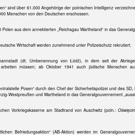
“ sind über 61.000 Angehörige der polnischen Intelligenz verzeichnet,
000 Menschen von den Deutschen erschossen.
 Polen aus dem annektierten „Reichsgau Wartheland“ in das General
deutsche Wirtschaft werden zunehmend unter Polizeischutz rekrutiert.
zmannstadt (dt. Umbenennung von Łódź), in dem seit der Abrieg
 arbeiten müssen; ab Oktober 1941 auch jüdische Menschen au
tralstelle Posen“ durch den Chef der Sicherheitspolizei und des SD,
nzig-Westpreußen und Wartheland in das Generalgouvernement „aussied
schen Vorkriegskaserne am Stadtrand von Auschwitz (poln.:
Oświęci
ichen Befriedungsaktion“ (AB-Aktion) werden im Generalgouverneme