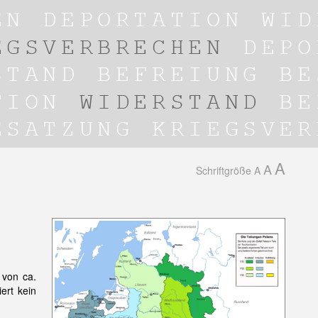
A
A
Schriftgröße
A
 von ca.
ert kein