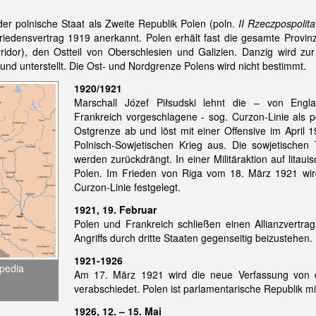
r polnische Staat als Zweite Republik Polen (poln.
II Rzeczpospolita
riedensvertrag 1919 anerkannt. Polen erhält fast die gesamte Provin
dor), den Ostteil von Oberschlesien und Galizien. Danzig wird zur
und unterstellt. Die Ost- und Nordgrenze Polens wird nicht bestimmt.
1920/1921
Marschall Józef Piłsudski lehnt die – von Engl
Frankreich vorgeschlagene - sog. Curzon-Linie als p
Ostgrenze ab und löst mit einer Offensive im April 
Polnisch-Sowjetischen Krieg aus. Die sowjetischen
werden zurückdrängt. In einer Militäraktion auf lita
Polen. Im Frieden von Riga vom 18. März 1921 wird
Curzon-Linie festgelegt.
1921, 19. Februar
Polen und Frankreich schließen einen Allianzvertrag
Angriffs durch dritte Staaten gegenseitig beizustehen.
1921-1926
ipedia
Am 17. März 1921 wird die neue Verfassung von 
verabschiedet. Polen ist parlamentarische Republik 
1926, 12. – 15. Mai