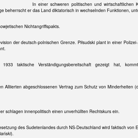
In einer schweren politischen und wirtschaftlichen K
lge beherrscht er das Land diktatorisch in wechselnden Funktionen, unt
owjetischen Nichtangriffspakts.
 Revision der deutsch-polnischen Grenze. Piłsudski plant in einer Polize
nt.
1933 taktische Verständigungsbereitschaft gezeigt hat, kom
n Alliierten abgeschlossenen Vertrag zum Schutz von Minderheiten (de
ger schlagen innenpolitisch einen unverhüllten Rechtskurs ein.
tzung des Sudetenlandes durch NS-Deutschland wird faktisch von En
iański
).