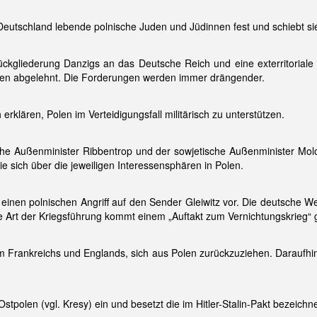
eutschland lebende polnische Juden und Jüdinnen fest und schiebt sie
 Rückgliederung Danzigs an das Deutsche Reich und eine exterritoria
len abgelehnt. Die Forderungen werden immer drängender.
erklären, Polen im Verteidigungsfall militärisch zu unterstützen.
che Außenminister Ribbentrop und der sowjetische Außenminister Molo
ie sich über die jeweiligen Interessensphären in Polen.
einen polnischen Angriff auf den Sender Gleiwitz vor. Die deutsche W
e Art der Kriegsführung kommt einem „Auftakt zum Vernichtungskrieg“ g
um Frankreichs und Englands, sich aus Polen zurückzuziehen. Daraufhi
stpolen (vgl. Kresy) ein und besetzt die im Hitler-Stalin-Pakt bezeichn