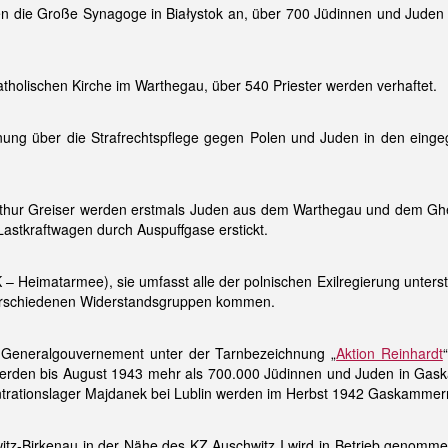
n die Große Synagoge in Białystok an, über 700 Jüdinnen und Juden
atholischen Kirche im Warthegau, über 540 Priester werden verhaftet.
dnung über die Strafrechtspflege gegen Polen und Juden in den einge
s Arthur Greiser werden erstmals Juden aus dem Warthegau und dem Gh
astkraftwagen durch Auspuffgase erstickt.
– Heimatarmee), sie umfasst alle der polnischen Exilregierung unterst
 verschiedenen Widerstandsgruppen kommen.
Generalgouvernement unter der Tarnbezeichnung „
Aktion Reinhardt
ka werden bis August 1943 mehr als 700.000 Jüdinnen und Juden in G
trationslager Majdanek bei Lublin werden im Herbst 1942 Gaskammern 
itz-Birkenau in der Nähe des KZ Auschwitz I wird in Betrieb genomme