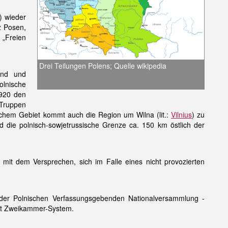
) wieder
z Posen,
 „Freien
Drei Teilungen Polens; Quelle wikipedia
and und
olnische
1920 den
 Truppen
uischem Gebiet kommt auch die Region um Wilna (lit.:
Vilnius
) zu
 die polnisch-sowjetrussische Grenze ca. 150 km östlich der
 mit dem Versprechen, sich im Falle eines nicht provozierten
der Polnischen Verfassungsgebenden Nationalversammlung -
mit Zweikammer-System.