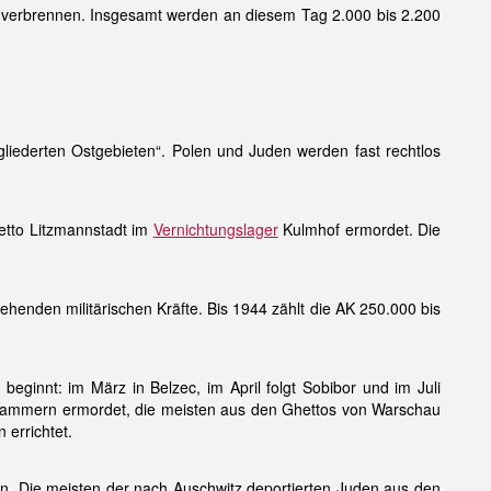
 verbrennen. Insgesamt werden an diesem Tag 2.000 bis 2.200
gliederten Ostgebieten“. Polen und Juden werden fast rechtlos
etto Litzmannstadt im
Vernichtungslager
Kulmhof ermordet. Die
ehenden militärischen Kräfte. Bis 1944 zählt die AK 250.000 bis
“ beginnt: im März in Belzec, im April folgt Sobibor und im Juli
askammern ermordet, die meisten aus den Ghettos von Warschau
errichtet.
n. Die meisten der nach Auschwitz deportierten Juden aus den