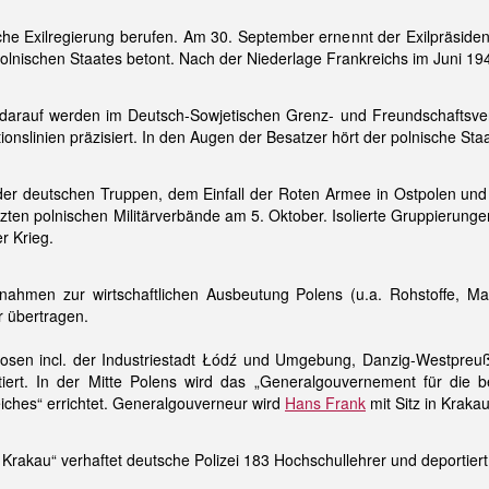
sche Exilregierung berufen. Am 30. September ernennt der Exilpräside
 polnischen Staates betont. Nach der Niederlage Frankreichs im Juni 194
 darauf werden im Deutsch-Sowjetischen Grenz- und Freundschaftsver
nslinien präzisiert. In den Augen der Besatzer hört der polnische Staat
er deutschen Truppen, dem Einfall der Roten Armee in Ostpolen und 
etzten polnischen Militärverbände am 5. Oktober. Isolierte Gruppierun
r Krieg.
ahmen zur wirtschaftlichen Ausbeutung Polens (u.a. Rohstoffe, Ma
 übertragen.
osen incl. der Industriestadt Łódź und Umgebung, Danzig-Westpreuß
rt. In der Mitte Polens wird das „Generalgouvernement für die bes
ches“ errichtet. Generalgouverneur wird
Hans Frank
mit Sitz in Krakau
rakau“ verhaftet deutsche Polizei 183 Hochschullehrer und deportier