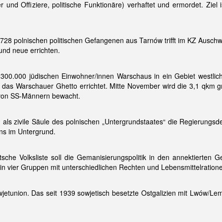
er und Offiziere, politische Funktionäre) verhaftet und ermordet. Zie
t 728 polnischen politischen Gefangenen aus Tarnów trifft im KZ Aus
nd neue errichten.
 300.000 jüdischen Einwohner/innen Warschaus in ein Gebiet westlic
n das Warschauer Ghetto errichtet. Mitte November wird die 3,1 qkm
 von SS-Männern bewacht.
ls zivile Säule des polnischen „Untergrundstaates“ die Regierungsdele
ns im Untergrund.
che Volksliste soll die Gemanisierungspolitik in den annektierten Geb
 vier Gruppen mit unterschiedlichen Rechten und Lebensmittelratione
jetunion. Das seit 1939 sowjetisch besetzte Ostgalizien mit Lwów/Lembe