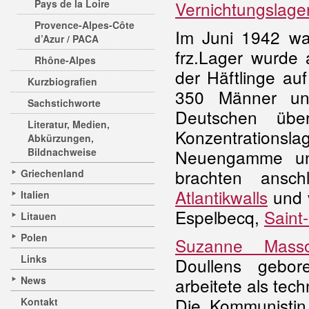
Pays de la Loire
Vernichtungslage
Provence-Alpes-Côte
Im Juni 1942 wa
d’Azur / PACA
frz.Lager wurde 
Rhône-Alpes
der Häftlinge auf
Kurzbiografien
350 Männer un
Sachstichworte
Deutschen übe
Literatur, Medien,
Konzentrations
Abkürzungen,
Bildnachweise
Neuengamme und
brachten ansch
Griechenland
Atlantikwalls
und 
Italien
Espelbecq,
Saint
Litauen
Polen
Suzanne Mass
Links
Doullens gebo
News
arbeitete als tec
Die Kommunistin
Kontakt