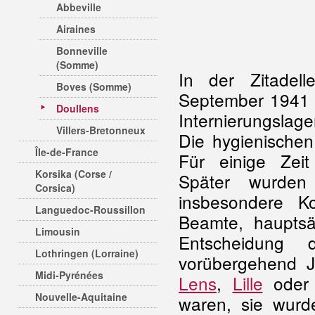
Abbeville
Airaines
Bonneville
(Somme)
In der Zitadel
Boves (Somme)
September 1941 e
Doullens
Internierungslage
Villers-Bretonneux
Die hygienische
Île-de-France
Für einige Zeit
Korsika (Corse /
Später wurde
Corsica)
insbesondere K
Languedoc-Roussillon
Beamte, haupts
Limousin
Entscheidung 
Lothringen (Lorraine)
vorübergehend J
Midi-Pyrénées
Lens
,
Lille
oder 
Nouvelle-Aquitaine
waren, sie wur