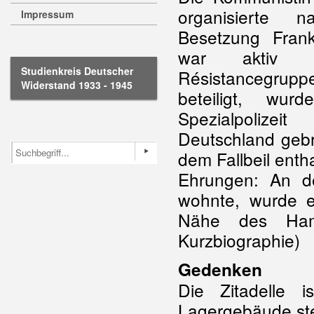
organisierte 
Impressum
Besetzung Frankr
war aktiv
Studienkreis Deutscher
Résistancegrupp
Widerstand 1933 - 1945
beteiligt, wu
Spezialpolize
Deutschland geb
dem Fallbeil enth
Ehrungen: An d
wohnte, wurde e
Nähe des Hamb
Kurzbiographie)
Gedenken
Die Zitadelle i
Lagergebäude st