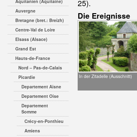
25).
Aquitanien (Aquitaine)
Auvergne
Die Ereignisse
Bretagne (bret.: Breizh)
Centre-Val de Loire
Elsass (Alsace)
Grand Est
Hauts-de-France
Nord – Pas-de-Calais
In der Zitadelle (Ausschnitt)
Picardie
Departement Aisne
Departement Oise
Departement
Somme
Crécy-en-Ponthieu
Amiens