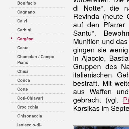
Bonifacio
di Notte“, die
Cagnano
Revinda (heute O
Calvi
auf den Pfarrer 
Carbini
Santu“. Bewohn
Cargèse
Munition und das
gingen sie wenig
Casta
in Ajaccio,
Bastia
Champlan / Campo
Piano
Gruppen des Nac
Chisa
italienischen Ge
Conca
bestraft. Mit we
Corte
aus Waffen und 
gebracht (vgl.
P
Coti-Chiavari
Korsikas im Sept
Crocicchia
Ghisonaccia
Isolaccio-di-