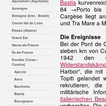
Bastia
kurvenreic
Aquitanien (Aquitaine)
84 →Porto bis
Auvergne
Cargèse liegt 
Bretagne (bret.: Breizh)
und Tra Mare a M
Centre-Val de Loire
Elsass (Alsace)
Die Ereignisse
Grand Est
Bei der Pont de 
Hauts-de-France
sieben km von Ca
Île-de-France
1942 den er
Korsika (Corse /
Widerstandskämp
Corsica)
Harbor“, die mi
Ajaccio
Topiti gelandet 
Asco
rekrutieren, d
Barchetta
militärische In
Bastia
italienischen Bes
Bocognano
vorbereiten. Die 