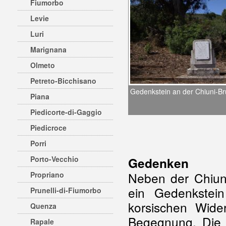
Fiumorbo
Levie
Luri
Marignana
Olmeto
Petreto-Bicchisano
Gedenkstein an der Chiuni-B
Piana
Piedicorte-di-Gaggio
Piedicroce
Porri
Porto-Vecchio
Gedenken
Neben der Chiuni
Propriano
ein Gedenkstei
Prunelli-di-Fiumorbo
korsischen Wide
Quenza
Begegnung. Die v
Rapale