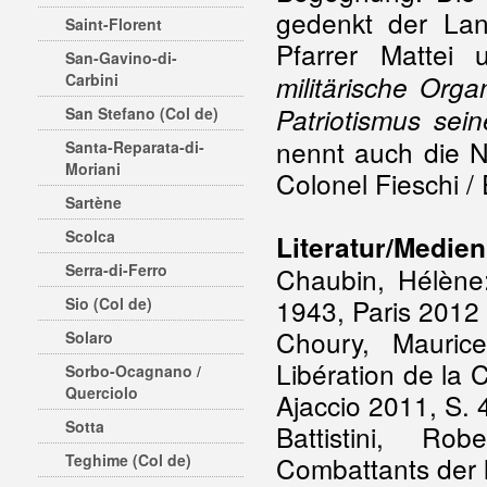
gedenkt der Lan
Saint-Florent
Pfarrer Mattei
San-Gavino-di-
Carbini
militärische Org
Patriotismus sei
San Stefano (Col de)
nennt auch die N
Santa-Reparata-di-
Moriani
Colonel Fieschi /
Sartène
Scolca
Literatur/Medien
Serra-di-Ferro
Chaubin, Hélène
1943, Paris 2012
Sio (Col de)
Choury, Mauric
Solaro
Libération de la
Sorbo-Ocagnano /
Querciolo
Ajaccio 2011, S. 4
Sotta
Battistini, Ro
Teghime (Col de)
Combattants der l