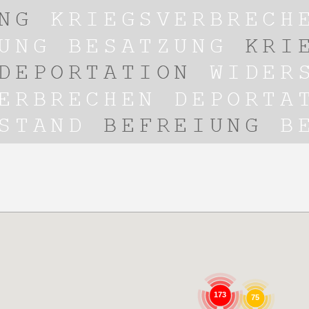
173
75