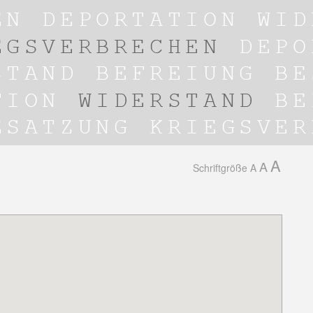
A
A
Schriftgröße
A