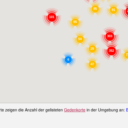
85
91
101
65
303
54
25
352
7
6
47
rte zeigen die Anzahl der gelisteten
Gedenkorte
in der Umgebung an:
B