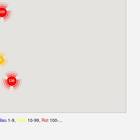
220
2
138
lau
1-9,
Gelb
10-99,
Rot
100-...