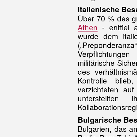
Italienische Be
Über 70 % des gr
Athen
- entfiel 
wurde dem ital
(„Preponderanza“
Verpflichtunge
militärische Sic
des verhältnism
Kontrolle blieb
verzichteten auf
unterstellten 
Kollaborationsreg
Bulgarische Be
Bulgarien, das a