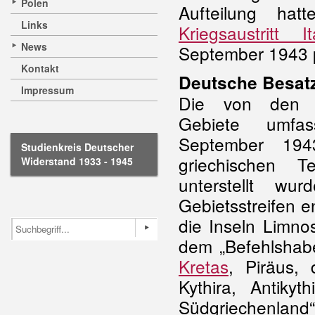
Polen
Aufteilung ha
Links
Kriegsaustritt It
News
September 1943 p
Kontakt
Deutsche Besat
Impressum
Die von den D
Gebiete umfa
September 19
Studienkreis Deutscher
griechischen Te
Widerstand 1933 - 1945
unterstellt 
Gebietsstreifen e
die Inseln Limn
dem „Befehlshaber
Kretas
, Piräus, 
Kythira, Antiky
Südgriechenland“ 