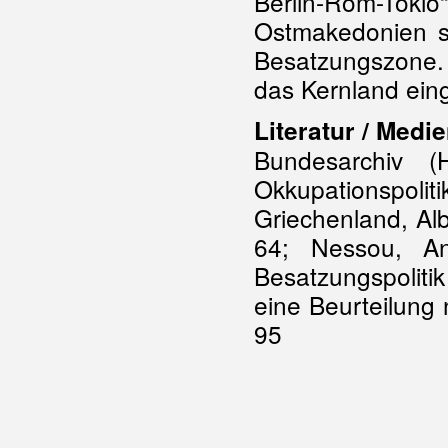
Berlin-Rom-Tok
Ostmakedonien s
Besatzungszone.
das Kernland eing
Literatur / Medie
Bundesarchiv 
Okkupationspolit
Griechenland, Alb
64; Nessou, An
Besatzungspoliti
eine Beurteilung
95