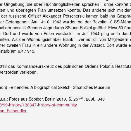
r Umgebung, die über Fluchtmöglichkeiten sprachen – ohne konkret z
ten und überlegten Plan umsetzen konnte. Das änderte sich mit der
der russische Offizier Alexander Petscherski kamen bald ins Gespräc
der Gefangenen. Am 14.10. 1943 wurden bei der Revolte 10 SS-Männ
 bei der anschließenden Jagd durch SS und Polizei getötet. Etwa 50 üb
n Dorf und wurde von Polen versteckt. Im Juli 1944 ging er in das b
nten. Als der Wohnungsinhaber Blank – vermutlich von Mitgliedern 
iner zweiten Frau in ein andere Wohnung in der Altstadt. Dort wurde
 starb am 6.4.1945.
18 das Kommandeurskreuz des polnischen Ordens Polonia Restituta (
keitsorden verlieben.
on) Felhendler. A biographical Sketch, Staatliches Museum
.a.: Fotos aus Sobibor, Berlin 2019, S. 257ff., 269f., 343
718/99-history/138347-history-of-community
Leon_Felhendler