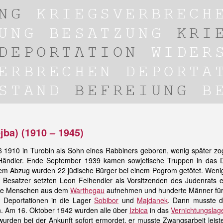
jba) (1910 – 1945)
 1910 in Turobin als Sohn eines Rabbiners geboren, wenig später zog
Händler. Ende September 1939 kamen sowjetische Truppen in das D
rem Abzug wurden 22 jüdische Bürger bei einem Pogrom getötet. Weni
 Besatzer setzten Leon Felhendler als Vorsitzenden des Judenrats 
che Menschen aus dem
Warthegau
aufnehmen und hunderte Männer für 
 Deportationen in die Lager
Sobibor
und
Majdanek
. Dann musste di
n. Am 16. Oktober 1942 wurden alle über
Izbica
in das
Vernichtungslag
urden bei der Ankunft sofort ermordet, er musste Zwangsarbeit leisten