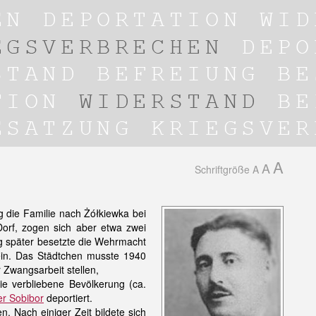
A
A
Schriftgröße
A
 die Familie nach Żółkiewka bei
orf, zogen sich aber etwa zwei
g später besetzte die Wehrmacht
ein. Das Städtchen musste 1940
Zwangsarbeit stellen,
e verbliebene Bevölkerung (ca.
er Sobibor
deportiert.
. Nach einiger Zeit bildete sich