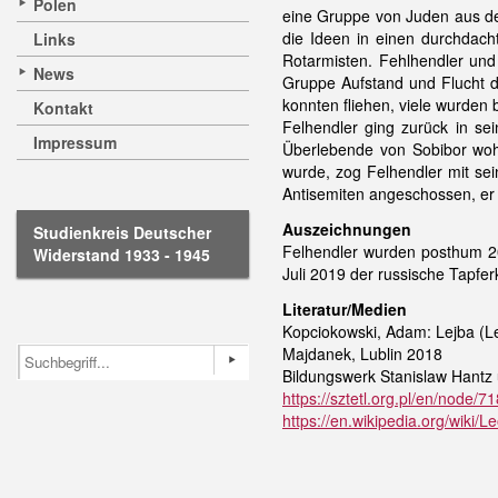
Polen
eine Gruppe von Juden aus de
die Ideen in einen durchdach
Links
Rotarmisten. Fehlhendler und 
News
Gruppe Aufstand und Flucht 
konnten fliehen, viele wurden
Kontakt
Felhendler ging zurück in sei
Impressum
Überlebende von Sobibor woh
wurde, zog Felhendler mit se
Antisemiten angeschossen, er
Auszeichnungen
Studienkreis Deutscher
Felhendler wurden posthum 20
Widerstand 1933 - 1945
Juli 2019 der russische Tapfer
Literatur/Medien
Kopciokowski, Adam: Lejba (Le
Majdanek, Lublin 2018
Bildungswerk Stanislaw Hantz u
https://sztetl.org.pl/en/node/
https://en.wikipedia.org/wiki/