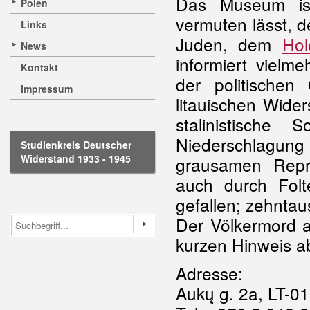
Das Museum ist
Polen
vermuten lässt, 
Links
Juden, dem
Hol
News
informiert viel
Kontakt
der politischen
Impressum
litauischen Wid
stalinistische
Niederschlagu
Studienkreis Deutscher
Widerstand 1933 - 1945
grausamen Repr
auch durch Folt
gefallen; zehntau
Der Völkermord 
kurzen Hinweis a
Adresse:
Aukų g. 2a, LT-01