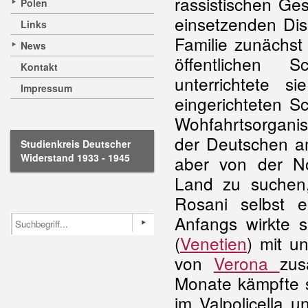
rassistischen Ges
Polen
einsetzenden Disk
Links
Familie zunächst
News
öffentlichen S
Kontakt
unterrichtete 
Impressum
eingerichteten S
Wohfahrtsorgani
der Deutschen 
Studienkreis Deutscher
Widerstand 1933 - 1945
aber von der No
Land zu suche
Rosani selbst 
Anfangs wirkte 
(
Venetien
) mit u
von
Verona
zus
Monate kämpfte si
im Valpolicella 