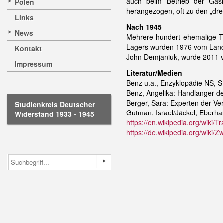
auch beim Betrieb der Gask
Polen
herangezogen, oft zu den „dre
Links
Nach 1945
News
Mehrere hundert ehemalige Tr
Lagers wurden 1976 vom Landg
Kontakt
John Demjaniuk, wurde 2011 vo
Impressum
Literatur/Medien
Benz u.a., Enzyklopädie NS, S
Benz, Angelika: Handlanger de
Berger, Sara: Experten der Ve
Studienkreis Deutscher
Gutman, Israel/Jäckel, Eberhar
Widerstand 1933 - 1945
https://en.wikipedia.org/wiki/
https://de.wikipedia.org/wiki/