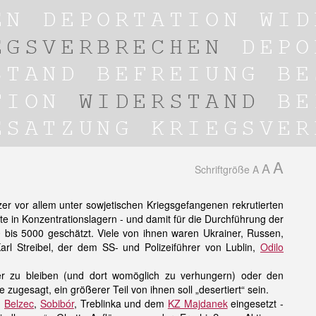
A
A
Schriftgröße
A
er vor allem unter sowjetischen Kriegsgefangenen rekrutierten
nste in Konzentrationslagern - und damit für die Durchführung der
0 bis 5000 geschätzt. Viele von ihnen waren Ukrainer, Russen,
arl Streibel, der dem SS- und Polizeiführer von Lublin,
Odilo
er zu bleiben (und dort womöglich zu verhungern) oder den
 zugesagt, ein größerer Teil von ihnen soll „desertiert“ sein.
,
Belzec
,
Sobibór
, Treblinka und dem
KZ Majdanek
eingesetzt -