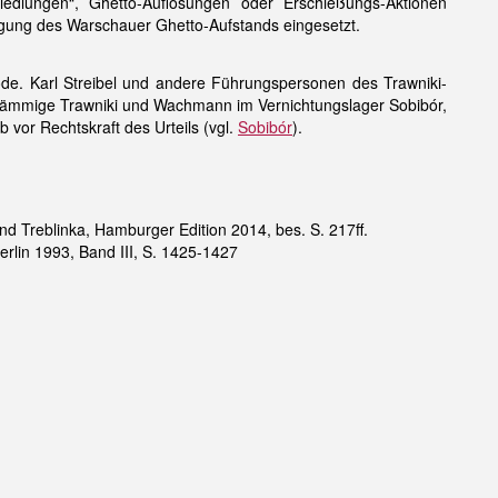
lungen“, Ghetto-Auflösungen oder Erschießungs-Aktionen
agung des Warschauer Ghetto-Aufstands eingesetzt.
de. Karl Streibel und andere Führungspersonen des Trawniki-
tämmige Trawniki und Wachmann im Vernichtungslager Sobibór,
vor Rechtskraft des Urteils (vgl.
Sobibór
).
d Treblinka, Hamburger Edition 2014, bes. S. 217ff.
erlin 1993, Band III, S. 1425-1427