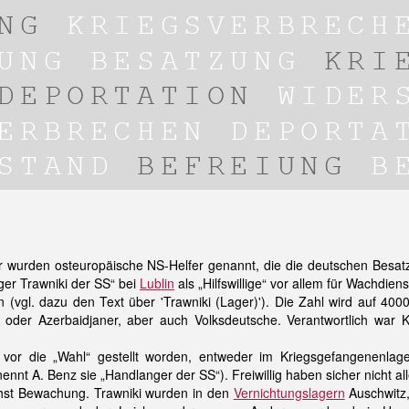
r wurden osteuropäische NS-Helfer genannt, die die deutschen Besatz
ger Trawniki der SS“ bei
Lublin
als „Hilfswillige“ vor allem für Wachdie
(vgl. dazu den Text über 'Trawniki (Lager)'). Die Zahl wird auf 400
 oder Azerbaidjaner, aber auch Volksdeutsche. Verantwortlich war K
vor die „Wahl“ gestellt worden, entweder im Kriegsgefangenenlag
nnt A. Benz sie „Handlanger der SS“). Freiwillig haben sicher nicht alle
hst Bewachung. Trawniki wurden in den
Vernichtungslagern
Auschwitz