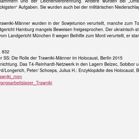
ammern und der Leichenverbrennung. Andere wurden bei „Umsied
ckigsten“ Aufgaben. Sie wurden auch bei der militärischen Niederschl
awniki-Männer wurden in der Sowjetunion verurteilt, manche zum To
ericht Hamburg mangels Beweisen freigesprochen. Der ukrainisch-s
m Landgericht München II wegen Beihilfe zum Mord verurteilt, er starb 
. 832
r SS: Die Rolle der Trawniki-Männer im Holocaust, Berlin 2015
rnichtung. Das T4-Reinhardt-Netzwerk in den Lagern Belzec, Sobibor un
d/Longerich, Peter/ Schoeps, Julius H.: Enzyklopädie des Holocaust, B
Trawniki_men
Zwangsarbeitslager_Trawniki