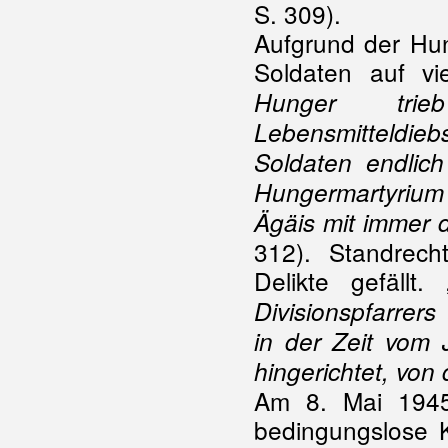
S. 309).
Aufgrund der Hun
Soldaten auf v
Hunger tr
Lebensmitteldiebs
Soldaten endlich
Hungermartyrium 
Ägäis mit immer
312). Standrech
Delikte gefällt. 
Divisionspfarrer
in der Zeit vom 
hingerichtet, vo
Am 8. Mai 1945
bedingungslose K