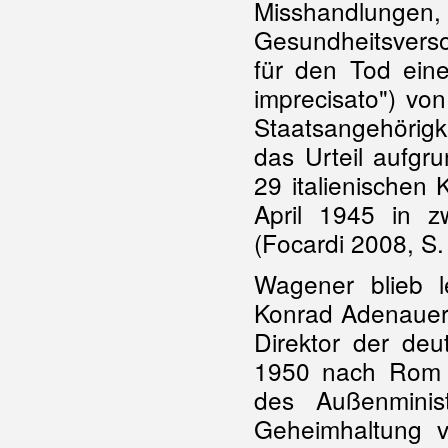
Misshandlungen, 
Gesundheitsvers
für den Tod eine
imprecisato") von
Staatsangehörigke
das Urteil aufgr
29 italienischen
April 1945 in zw
(Focardi 2008, S.
Wagener blieb le
Konrad Adenauer
Direktor der deu
1950 nach Rom u
des Außenminis
Geheimhaltung vo