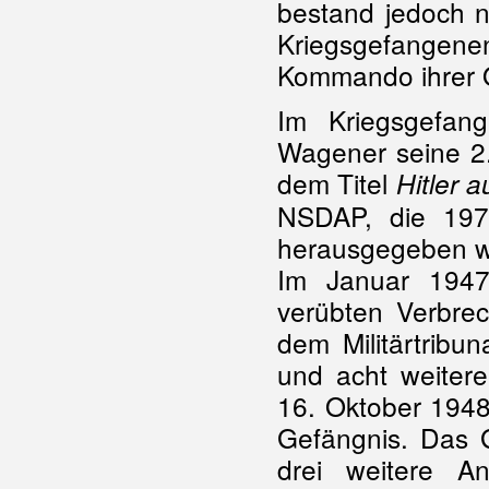
bestand jedoch n
Kriegsgefangenen
Kommando ihrer Of
Im Kriegsgefang
Wagener seine 2
dem Titel
Hitler 
NSDAP, die 197
herausgegeben w
Im Januar 194
verübten Verbrec
dem Militärtribu
und acht weiter
16. Oktober 1948
Gefängnis. Das G
drei weitere A