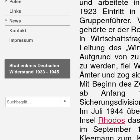
und arbeitete i
Polen
1923 Eintritt i
Links
Gruppenführer.
News
gehörte er der Re
Kontakt
in Wirtschaftsf
Impressum
Leitung des „Wir
Aufgrund von zu 
zu werden, fiel W
Studienkreis Deutscher
Widerstand 1933 - 1945
Ämter und zog sic
Mit Beginn des Z
ab Anfang 1
Sicherungsdivisio
Im Juli 1944 übe
Insel
Rhodos
das
im September 1
Kleemann zum „K