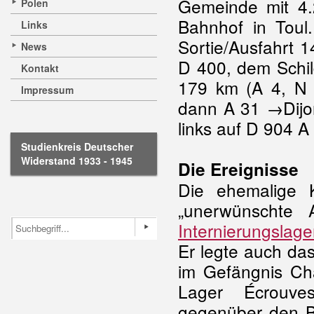
Gemeinde mit 4
Polen
Bahnhof in Tou
Links
Sortie/Ausfahrt 
News
D 400, dem Schil
Kontakt
179 km (A 4, N 
Impressum
dann A 31 →Dijon
links auf D 904 A
Studienkreis Deutscher
Widerstand 1933 - 1945
Die Ereignisse
Die ehemalige 
„unerwünschte 
Internierungslage
Er legte auch das
im Gefängnis Cha
Lager Écrouve
gegenüber den Be