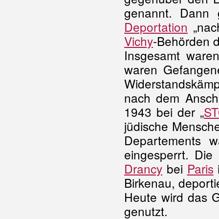
genannt. Dann g
Deportation
„nach
Vichy
-Behörden 
Insgesamt waren 
waren Gefangene
Widerstandskämp
nach dem Ansch
1943 bei der „
S
jüdische Mensch
Departements w
eingesperrt. Die
Drancy
bei
Paris
i
Birkenau, deporti
Heute wird das G
genutzt.