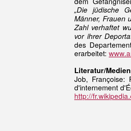
dem Gefängnise
„Die jüdische 
Männer, Frauen u
Zahl verhaftet w
vor ihrer Deportat
des Departement
erarbeitet:
www.ar
Literatur/Medien
Job, Françoise:
d'internement d'
http://fr.wikiped