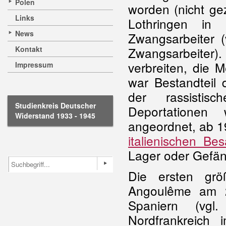
Polen
worden (nicht ge
Links
Lothringen in 
News
Zwangsarbeiter 
Kontakt
Zwangsarbeiter).
verbreiten, die 
Impressum
war Bestandteil 
der rassistis
Studienkreis Deutscher
Deportationen
Widerstand 1933 - 1945
angeordnet, ab 1
italienischen Be
Lager oder Gefäng
Die ersten grö
Angoulême am 2
Spaniern (vgl
Nordfrankreich 