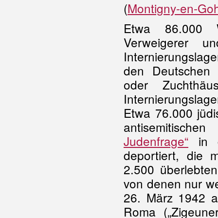
(
Montigny-en-Goh
Etwa 86.000 Wi
Verweigerer u
Internierungslag
den Deutschen v
oder Zuchthäu
Internierungslag
Etwa 76.000 jüd
antisemitisch
Judenfrage“
in d
deportiert, die
2.500 überlebten
von denen nur we
26. März 1942 a
Roma („Zigeuner