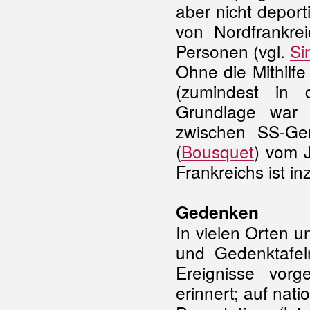
aber nicht deport
von Nordfrankre
Personen (vgl.
Si
Ohne die Mithilf
(zumindest in 
Grundlage war 
zwischen SS-Ge
(
Bousquet
) vom J
Frankreichs ist in
Gedenken
In vielen Orten 
und Gedenktafel
Ereignisse vor
erinnert; auf na