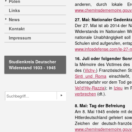
Polen
anderen, durch lokale E
www.cheminsdememoire.gouv.fr
Links
News
27. Mai: Nationaler Gedenkt
Der 27. Mai ist ab 2014 der 
Kontakt
Widerstands im Nationalen Wi
nationale Unabhängigkeit soll
Impressum
Schulen sind aufgerufen, ent
www.infosdefense.com/le-27-ma
16. Juli oder folgender Son
Studienkreis Deutscher
la Mémoire des Victimes des P
Widerstand 1933 - 1945
des (
Vichy-
) Französischen S
Sinti und Roma
einschließt,
Lebensgefahr vor dem Tod gere
Vel'd'Hiv-Razzia
); in
Izieu
im P
verbrechen
(dt.).
8. Mai: Tag der Befreiung
Am 8. Mai 1945 endete mit der
Hitlerdeutschland gefeiert so
Zeichen der deutsch-franzö
www.cheminsdememoire.gouv.fr/