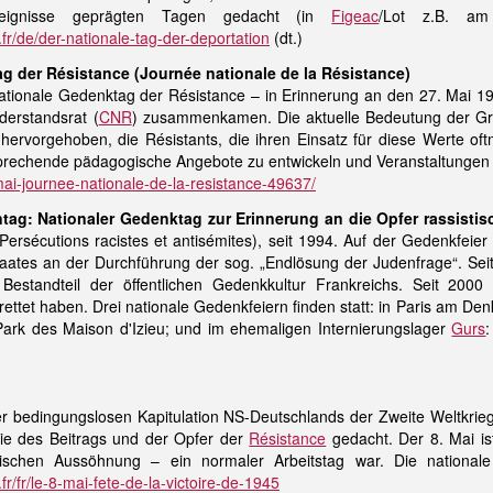
reignisse geprägten Tagen gedacht (in
Figeac
/Lot z.B. a
/de/der-nationale-tag-der-deportation
(dt.)
ag der Résistance (Journée nationale de la Résistance)
Nationale Gedenktag der Résistance – in Erinnerung an den 27. Mai 1
derstandsrat (
CNR
) zusammenkamen. Die aktuelle Bedeutung der Grund
 hervorgehoben, die Résistants, die ihren Einsatz für diese Werte of
sprechende pädagogische Angebote zu entwickeln und Veranstaltungen
i-journee-nationale-de-la-resistance-49637/
ntag: Nationaler Gedenktag zur Erinnerung an die Opfer rassisti
ersécutions racistes et antisémites), seit 1994. Auf der Gedenkfeie
taates an der Durchführung der sog.
„Endlösung der Judenfrage“
. Se
 Bestandteil der öffentlichen Gedenkkultur Frankreichs. Seit 20
ttet haben. Drei nationale Gedenkfeiern finden statt: in Paris am De
ark des Maison d'Izieu; und im ehemaligen Internierungslager
Gurs
 bedingungslosen Kapitulation NS-Deutschlands der Zweite Weltkrieg. 
wie des Beitrags und der Opfer der
Résistance
gedacht. Der 8. Mai is
sischen Aussöhnung – ein normaler Arbeitstag war. Die nationale
fr/le-8-mai-fete-de-la-victoire-de-1945