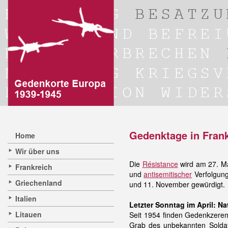
Gedenktage in Fran
Home
Wir über uns
Die
Résistance
wird am 27. Ma
Frankreich
und
antisemitischer
Verfolgung
Griechenland
und 11. November gewürdigt
Italien
Letzter Sonntag im April: N
Litauen
Seit 1954 finden Gedenkzeremo
Grab des unbekannten Soldate