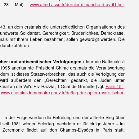
m 28. Mai):
www.afmd.asso.fr/dernier-dimanche-d-avril.html
;
943, an dem erstmals die unterschiedlichen Organisationen des
werte Solidarität, Gerechtigkeit, Brüderlichkeit, Demokratie,
tmals mit ihrem Leben bezahlten, sollen gewürdigt werden. Die
 durchzuführen:
scher und antisemitischer Verfolgungen
(Journée Nationale à
r 1995 anerkannte Präsident Chirac erstmals die Verantwortung
itdem ist dieses Staatsverbrechen, das auch die Verfolgung der
00 wird außerdem den „Gerechten“ gedankt, die Juden unter
nkmal an die
Vel'd'Hiv-Razzia, 1 Quai de Grenelle
(vgl.
Paris 15°,
:
www.cheminsdememoire.gouv.fr/de/tag-der-opfer-rassistischer-
In der Folge wurden die Befreiung und der alliierte Sieg über
t seit 1981 wieder Feiertag, nachdem er für einige Jahre – im
 Zeremonie findet auf den Champs-Elysées in Paris statt: