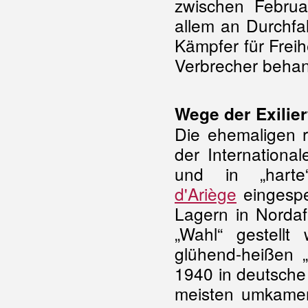
zwischen Februa
allem an Durchfa
Kämpfer für Freih
Verbrecher behan
Wege der Exilie
Die ehemaligen r
der Internationa
und in „har
d'Ariège
eingespe
Lagern in Nordafr
„Wahl“ gestell
glühend-heißen 
1940 in deutsche
meisten umkamen