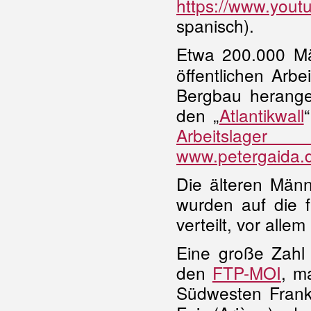
https://www.you
spanisch).
Etwa 200.000 M
öffentlichen Arbe
Bergbau herange
den „
Atlantikwall
Arbeitsl
www.petergaida.d
Die älteren Männ
wurden auf die 
verteilt, vor alle
Eine große Zahl 
den
FTP-MOI
, m
Südwesten Frankr