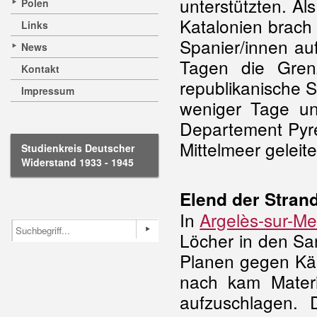
unterstützten. Al
Polen
Katalonien brach 
Links
Spanier/innen au
News
Tagen die Gren
Kontakt
republikanische S
Impressum
weniger Tage un
Departement Pyré
Mittelmeer geleite
Studienkreis Deutscher
Widerstand 1933 - 1945
Elend der Stran
In
Argelès-sur-Me
Löcher in den Sa
Planen gegen Käl
nach kam Materi
aufzuschlagen. 