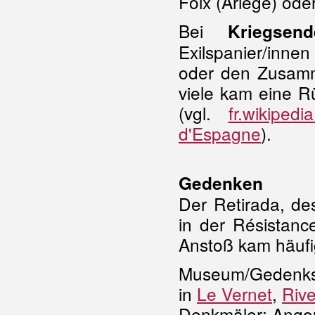
Foix (Ariège) ode
Bei
Kriegsend
Exilspanier/inne
oder den Zusamm
viele kam eine R
(vgl.
fr.wikiped
d'Espagne
).
Gedenken
Der Retirada, de
in der Résistanc
Anstoß kam häufi
Museum/Gedenkst
in
Le Vernet
,
Rive
Denkmäler: Ang