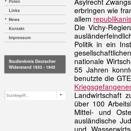
Asylrecht Zwangsl
Polen
erbringen wie fra
Links
allem
republikani
News
Die Vichy-Regie
Kontakt
ausländerfeindli
Impressum
Politik in ein I
gesellschaftliche
nationale Wirtsc
Studienkreis Deutscher
Widerstand 1933 - 1945
55 Jahren konn
benutzte die GTE,
Kriegsgefangene
Landwirtschaft z
über 100 Arbeits
Mittel- und Oste
ausländische Jud
und Wasserwirt