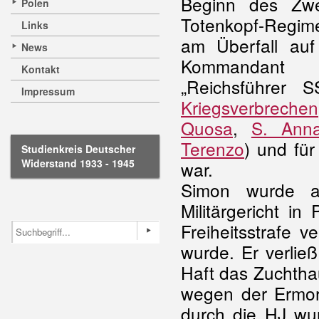
Beginn des Zwe
Polen
Totenkopf-Regime
Links
am Überfall auf
News
Kommandant d
Kontakt
„Reichsführer 
Impressum
Kriegsverbrechen
Quosa
,
S. Ann
Terenzo
) und fü
Studienkreis Deutscher
Widerstand 1933 - 1945
war.
Simon wurde a
Militärgericht i
Freiheitsstrafe v
wurde. Er verlie
Haft das Zuchtha
wegen der Ermor
durch die HJ wur