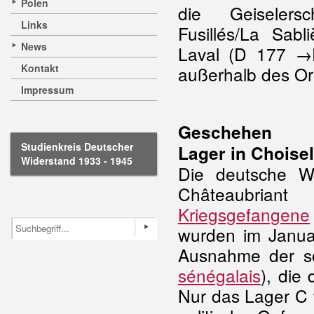
Polen
die Geiselers
Links
Fusillés/La Sab
News
Laval (D 177 →
Kontakt
außerhalb des Or
Impressum
Geschehen
Studienkreis Deutscher
Lager in Choisel
Widerstand 1933 - 1945
Die deutsche W
Châteaubrian
Kriegsgefangene
wurden im Januar
Ausnahme der sc
sénégalais
), die
Nur das Lager C 