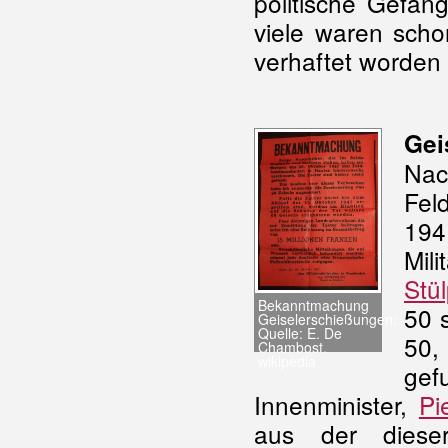
politische Gefan
viele waren sch
verhaftet worden
Gei
Nac
Fel
19
Mil
Stü
Bekanntmachung
50 
Geiselerschießungen;
Quelle: E. De
50,
Chambost,
wikipedia
gef
Innenminister,
Pi
aus der diese