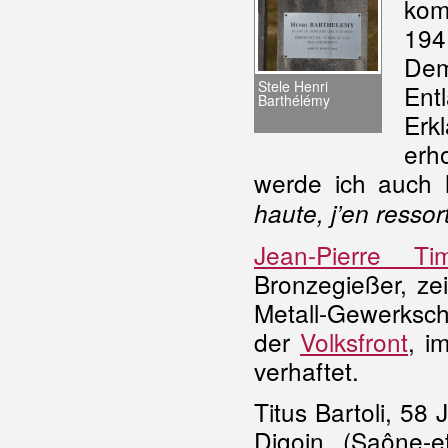
kom
194
Dem
Stele Henri
Ent
Barthélémy
Erk
erh
werde ich auch 
haute, j’en ressor
Jean-Pierre Ti
Bronzegießer, ze
Metall-Gewerksc
der
Volksfront
, i
verhaftet.
Titus Bartoli, 58 
Digoin (Saône-et