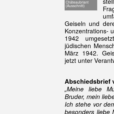
stel
Châteaubriant
(Ausschnitt)
Fr
umf
Geiseln und de
Konzentrations- 
1942 umgesetzt
jüdischen Mensc
März 1942. Geis
jetzt unter Veran
Abschiedsbrief
„Meine liebe Mu
Bruder, mein liebe
Ich stehe vor de
besonders liebe M