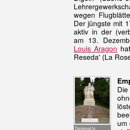
Lehrergewerksch
wegen Flugblätte
Der jüngste mit 
aktiv in der (ve
am 13. Dezember
Louis Aragon
hat
Reseda' (La Rose
Emp
Die
ohn
lös
bee
um d
Denkmal in