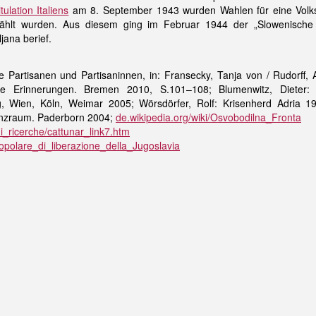
tulation Italiens
am 8. September 1943 wurden Wahlen für eine Volksv
ählt wurden. Aus diesem ging im Februar 1944 der „Slowenische N
ljana berief.
 Partisanen und Partisaninnen, in: Fransecky, Tanja von / Rudorff, A
te Erinnerungen. Bremen 2010, S.101–108; Blumenwitz, Dieter:
g, Wien, Köln, Weimar 2005; Wörsdörfer, Rolf: Krisenherd Adria 1
renzraum. Paderborn 2004;
de.wikipedia.org/wiki/Osvobodilna_Fronta
_ricerche/cattunar_link7.htm
_popolare_di_liberazione_della_Jugoslavia