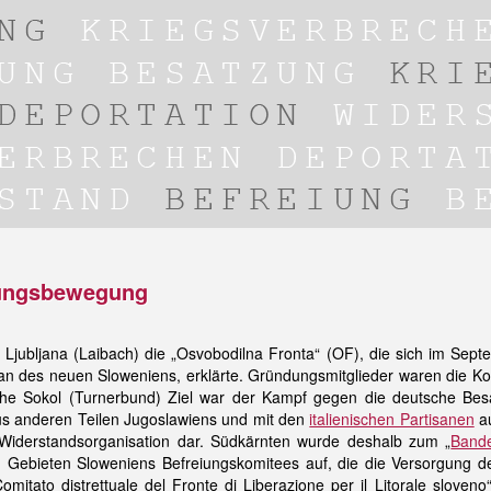
iungsbewegung
n Ljubljana (Laibach) die „Osvobodilna Fronta“ (OF), die sich im Se
an des neuen Sloweniens, erklärte. Gründungsmitglieder waren die Ko
sche Sokol (Turnerbund) Ziel war der Kampf gegen die deutsche Bes
aus anderen Teilen Jugoslawiens und mit den
italienischen Partisanen
a
 Widerstandsorganisation dar. Südkärnten wurde deshalb zum „
Band
en Gebieten Sloweniens Befreiungskomitees auf, die die Versorgung d
Comitato distrettuale del Fronte di Liberazione per il Litorale slov