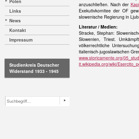
Polen
anzuschließen. Nach der
Kapi
Exekutivkomitee der OF gew
Links
slowenische Regierung in Ljub
News
Literatur / Medien:
Kontakt
Stracke, Stephan: Slowenische
Slowenien, Triest. Umkämpf
Impressum
völkerrechtliche Untersuchun
italienisch-jugoslawischen G
www.storicamente.org/05_studi
it.wikipedia.org/wiki/Esercito
Studienkreis Deutscher
Widerstand 1933 - 1945