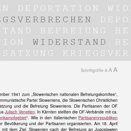
A
A
Schriftgröße
A
ptember 1941 zum „Slowenischen nationalen Befreiungskomitee“,
mmunistische Partei Sloweniens, die Slowenischen Christlichen
atzung und die Befreiung Sloweniens. Die Partisanen der OF
us
Julisch Venetien
. In Kärnten stellten die OF-Verbände mit ca.
enkampfgebiet
“. Wie in den italienischen
Partisanenrepubliken
er Bevölkerung und der Partisanen organisierten. Am 18. April
eno“ mit dem Ziel, Slowenien nach der Befreiung an Jugoslawien